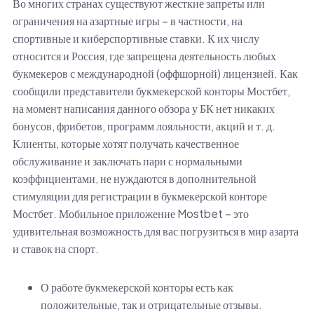
Во многих странах существуют жесткие запреты или
ограничения на азартные игры – в частности, на
спортивные и киберспортивные ставки. К их числу
относится и Россия, где запрещена деятельность любых
букмекеров с международной (оффшорной) лицензией. Как
сообщили представители букмекерской конторы Мостбет,
на момент написания данного обзора у БК нет никаких
бонусов, фрибетов, программ лояльности, акций и т. д.
Клиенты, которые хотят получать качественное
обслуживание и заключать пари с нормальными
коэффициентами, не нуждаются в дополнительной
стимуляции для регистрации в букмекерской конторе
Мостбет. Мобильное приложение Mostbet – это
удивительная возможность для вас погрузиться в мир азарта
и ставок на спорт.
О работе букмекерской конторы есть как
положительные, так и отрицательные отзывы.