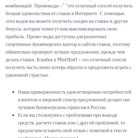
комбинаций. Промокоды –” “это отличный способ получить
больше удовольствия от ставок в Интернете. С помощью
этих кодов вы можете получить скидки на ставки и другие
бонусы, которые помогут вам максимизировать свою
прибыль. Промо-коды доступны для различных
спортивных букмекерских контор и сайтов ставок, поэтому
обязательно проверьте лучшие предложения, прежде чем
делать ставки. Кэшбек в Mostbet – это отличный способ
получить часть своих потерь обратно и продолжить играть с
удвоенной страстью.
Наша приверженность удовлетворению потребностей
клиентов и широкий спектр предложений делают нас
лучшим букмекерским сервисом в России.
Если вы столкнулись с проблемами при выводе
средств, расчете ставок или с другой проблемой, то
предлагаем оставить свой отзыв с пометкой в тексте
сообщения «Нужна помощь!