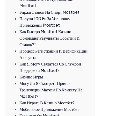
Mostbet
Биржа Ставок На Спорт Mostbet
Получи 100 Fs За Установку
Приложения Mostbet
Как Быстро Mostbet Казино
Обновляет Результаты Событий И
Ставок?”
Процесс Регистрации И Верификации
Аккаунта
Как Я Могу Связаться Со Службой
Поддержки Mostbet?
Казино Игры
Могу Ли Я Смотреть Прямые
Трансляции Матчей По Крикету На
Mostbet?
Как Играть В Казино Мостбет?
Мобильное Приложение Мостбет
Гарантии От Mostbet