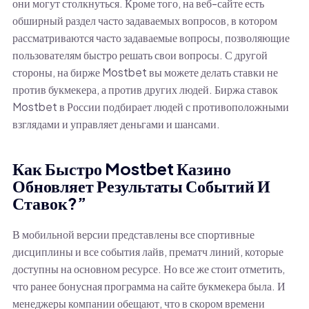
они могут столкнуться. Кроме того, на веб-сайте есть
обширный раздел часто задаваемых вопросов, в котором
рассматриваются часто задаваемые вопросы, позволяющие
пользователям быстро решать свои вопросы. С другой
стороны, на бирже Mostbet вы можете делать ставки не
против букмекера, а против других людей. Биржа ставок
Mostbet в России подбирает людей с противоположными
взглядами и управляет деньгами и шансами.
Как Быстро Mostbet Казино
Обновляет Результаты Событий И
Ставок?”
В мобильной версии представлены все спортивные
дисциплины и все события лайв, прематч линий, которые
доступны на основном ресурсе. Но все же стоит отметить,
что ранее бонусная программа на сайте букмекера была. И
менеджеры компании обещают, что в скором времени