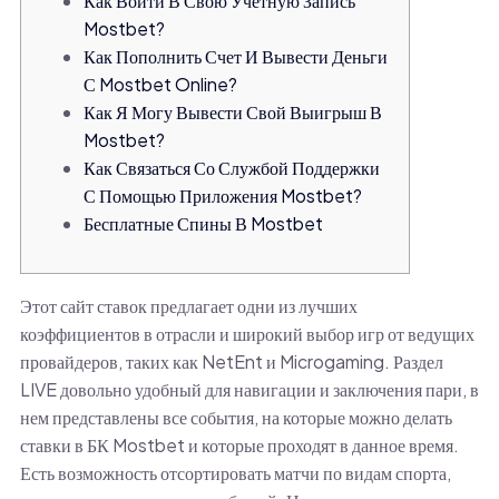
Как Войти В Свою Учетную Запись
Mostbet?
Как Пополнить Счет И Вывести Деньги
С Mostbet Online?
Как Я Могу Вывести Свой Выигрыш В
Mostbet?
Как Связаться Со Службой Поддержки
С Помощью Приложения Mostbet?
Бесплатные Спины В Mostbet
Этот сайт ставок предлагает одни из лучших
коэффициентов в отрасли и широкий выбор игр от ведущих
провайдеров, таких как NetEnt и Microgaming. Раздел
LIVE довольно удобный для навигации и заключения пари, в
нем представлены все события, на которые можно делать
ставки в БК Mostbet и которые проходят в данное время.
Есть возможность отсортировать матчи по видам спорта,