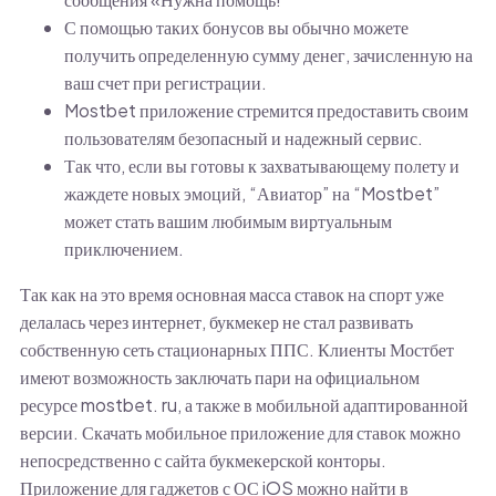
С помощью таких бонусов вы обычно можете
получить определенную сумму денег, зачисленную на
ваш счет при регистрации.
Mostbet приложение стремится предоставить своим
пользователям безопасный и надежный сервис.
Так что, если вы готовы к захватывающему полету и
жаждете новых эмоций, “Авиатор” на “Mostbet”
может стать вашим любимым виртуальным
приключением.
Так как на это время основная масса ставок на спорт уже
делалась через интернет, букмекер не стал развивать
собственную сеть стационарных ППС. Клиенты Мостбет
имеют возможность заключать пари на официальном
ресурсе mostbet. ru, а также в мобильной адаптированной
версии. Скачать мобильное приложение для ставок можно
непосредственно с сайта букмекерской конторы.
Приложение для гаджетов с ОС iOS можно найти в