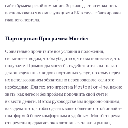
сайта букмекерской компании. Зеркало дает возможность
воспользоваться всеми функциями БК в случае блокировки
главного портала.
Партнерская Программа Мостбет
Обязательно прочитайте все условия и положения,
связанные с кодом, чтобы убедиться, что вы понимаете, что
получаете. Промокоды могут быть действительны только
для определенных видов спортивных услуг, поэтому перед
их использованием обязательно перепроверьте, если это
необходимо. Для тех, кто играет на Mostbet on-line, важно
знать, как легко и без проблем пополнить свой счет и
вывести деньги. В этом руководстве мы подробно опишем,
как сделать это, чтобы сделать ваше общение с этой онлайн-
платформой более комфортным и удобным. Мостбет время
от времени предлагает эксклюзивные ставки и рынки,