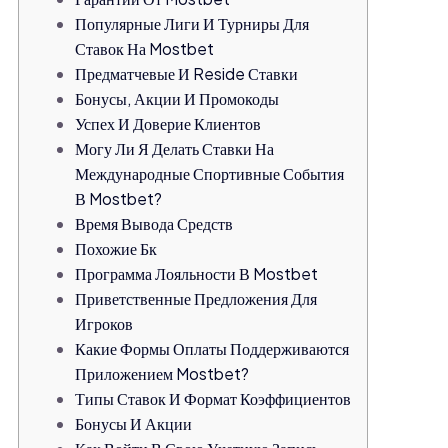
Популярные Лиги И Турниры Для
Ставок На Mostbet
Предматчевые И Reside Ставки
Бонусы, Акции И Промокоды
Успех И Доверие Клиентов
Могу Ли Я Делать Ставки На
Международные Спортивные События
В Mostbet?
Время Вывода Средств
Похожие Бк
Программа Лояльности В Mostbet
Приветственные Предложения Для
Игроков
Какие Формы Оплаты Поддерживаются
Приложением Mostbet?
Типы Ставок И Формат Коэффициентов
Бонусы И Акции