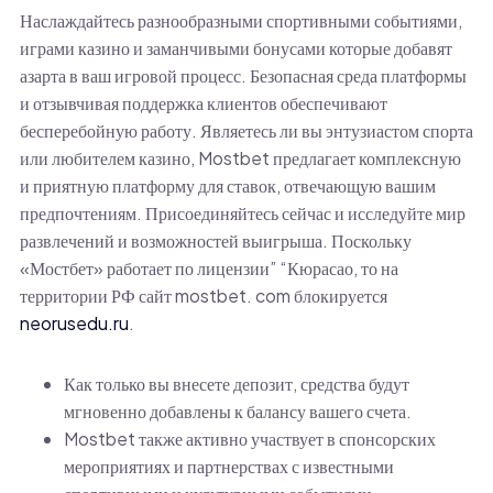
Наслаждайтесь разнообразными спортивными событиями,
играми казино и заманчивыми бонусами которые добавят
азарта в ваш игровой процесс. Безопасная среда платформы
и отзывчивая поддержка клиентов обеспечивают
бесперебойную работу. Являетесь ли вы энтузиастом спорта
или любителем казино, Mostbet предлагает комплексную
и приятную платформу для ставок, отвечающую вашим
предпочтениям. Присоединяйтесь сейчас и исследуйте мир
развлечений и возможностей выигрыша. Поскольку
«Мостбет» работает по лицензии” “Кюрасао, то на
территории РФ сайт mostbet. com блокируется
neorusedu.ru
.
Как только вы внесете депозит, средства будут
мгновенно добавлены к балансу вашего счета.
Mostbet также активно участвует в спонсорских
мероприятиях и партнерствах с известными