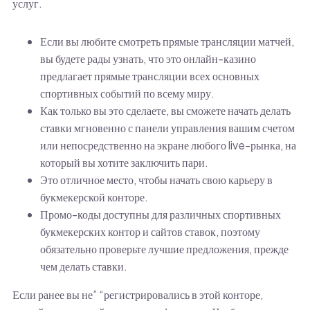
услуг.
Если вы любите смотреть прямые трансляции матчей,
вы будете рады узнать, что это онлайн-казино
предлагает прямые трансляции всех основных
спортивных событий по всему миру.
Как только вы это сделаете, вы сможете начать делать
ставки мгновенно с панели управления вашим счетом
или непосредственно на экране любого live-рынка, на
который вы хотите заключить пари.
Это отличное место, чтобы начать свою карьеру в
букмекерской конторе.
Промо-коды доступны для различных спортивных
букмекерских контор и сайтов ставок, поэтому
обязательно проверьте лучшие предложения, прежде
чем делать ставки.
Если ранее вы не” “регистрировались в этой конторе,