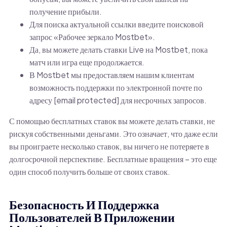
получение прибыли.
Для поиска актуальной ссылки введите поисковой
запрос «Рабочее зеркало Mostbet».
Да, вы можете делать ставки Live на Mostbet, пока
матч или игра еще продолжается.
В Mostbet мы предоставляем нашим клиентам
возможность поддержки по электронной почте по
адресу [email protected] для несрочных запросов.
С помощью бесплатных ставок вы можете делать ставки, не
рискуя собственными деньгами. Это означает, что даже если
вы проиграете несколько ставок, вы ничего не потеряете в
долгосрочной перспективе. Бесплатные вращения – это еще
один способ получить больше от своих ставок.
Безопасность И Поддержка
Пользователей В Приложении