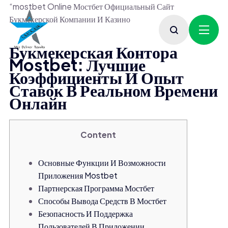
“mostbet Online Мостбет Официальный Сайт
Букмекерской Компании И Казино
Букмекерская Контора
Mostbet: Лучшие
Коэффициенты И Опыт
Ставок В Реальном Времени
Онлайн
Content
Основные Функции И Возможности
Приложения Mostbet
Партнерская Программа Мостбет
Способы Вывода Средств В Мостбет
Безопасность И Поддержка
Пользователей В Приложении