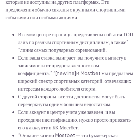
которые не доступны на других платформах. Эти
предложения обычно связаны с крупными спортивными
событиями или особыми акциями.
В самом центре страницы представлены события ТОП
лайв по разным спортивным дисциплинам, а также”
“линия самых популярных соревнований.
Если ваша ставка выиграет, вы получите выплату в
зависимости от предоставленного вам
коэффициента.” “[newline]В Mostbet мы предлагаем
широкий спектр спортивных категорий, отвечающих
интересам каждого любителя спорта.
С другой стороны, все эти достоинства могут быть
перечеркнуты одним большим недостатком.
Если аккаунт в центре учета уже заведен, и вы
проходили идентификацию, нужно просто привязать
его к аккаунту в БК Мостбет.
“Онлайн-казино Mostbet — это букмекерская