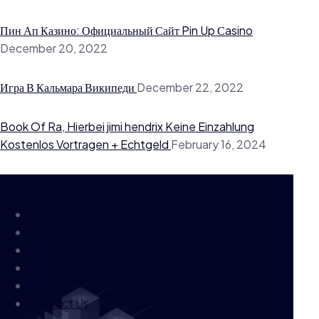
Пин Ап Казино: Официальный Сайт Pin Up Сasino
December 20, 2022
Игра В Кальмара Википеди
December 22, 2022
Book Of Ra, Hierbei jimi hendrix Keine Einzahlung
Kostenlos Vortragen + Echtgeld
February 16, 2024
our company
About Us
News
FAQs
Career
Services
Contact Us