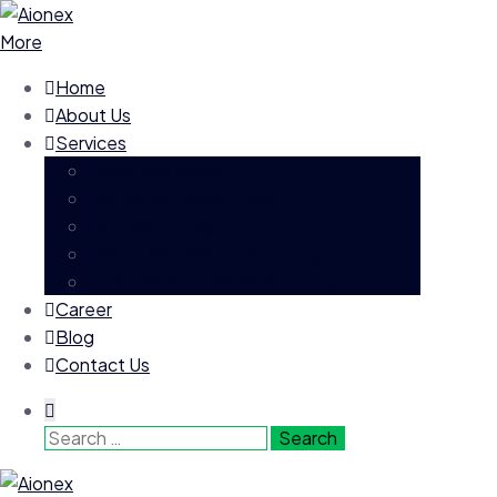
More
Home
About Us
Services
Executive Search
Permanent Recruitment
Contract Hiring
Payroll Process Outsourcing
Business Process Outsourcing
Career
Blog
Contact Us
Search
for: