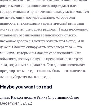
риск и комиссия за инициацию порождают идею
гораздо меньшего привлечения новых участников. Тем
не менее, минутное удовольствие, которое они
приносят, а также шанс на драматический выигрыш
могут затмить прямо здесь расходы. Также необходимо
установить ограничения в зависимости от того,
насколько дорого вы можете купить этот метод. Или
даже вы можете обнаружить, что потеря тела — это
минимум, который вы можете себе позволить! Это
объясняет, почему не нужно превращать его в трату
тела, когда вам это нравится. Это должно помочь вам
предотвратить потерю слишком большого количества
денег и убережет вас от потерь.
Maybe you want to read
Лидер Казахстанского Рынка Спортивных Ставо
December 1, 2022