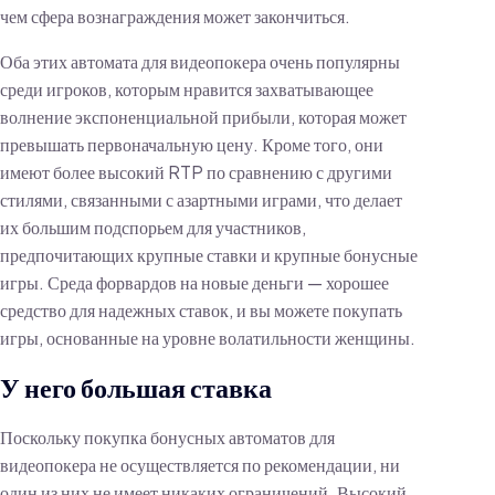
чем сфера вознаграждения может закончиться.
Оба этих автомата для видеопокера очень популярны
среди игроков, которым нравится захватывающее
волнение экспоненциальной прибыли, которая может
превышать первоначальную цену. Кроме того, они
имеют более высокий RTP по сравнению с другими
стилями, связанными с азартными играми, что делает
их большим подспорьем для участников,
предпочитающих крупные ставки и крупные бонусные
игры. Среда форвардов на новые деньги — хорошее
средство для надежных ставок, и вы можете покупать
игры, основанные на уровне волатильности женщины.
У него большая ставка
Поскольку покупка бонусных автоматов для
видеопокера не осуществляется по рекомендации, ни
один из них не имеет никаких ограничений. Высокий