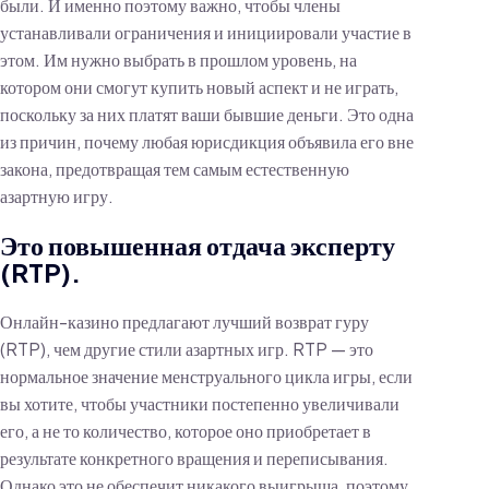
были. И именно поэтому важно, чтобы члены
устанавливали ограничения и инициировали участие в
этом. Им нужно выбрать в прошлом уровень, на
котором они смогут купить новый аспект и не играть,
поскольку за них платят ваши бывшие деньги. Это одна
из причин, почему любая юрисдикция объявила его вне
закона, предотвращая тем самым естественную
азартную игру.
Это повышенная отдача эксперту
(RTP).
Онлайн-казино предлагают лучший возврат гуру
(RTP), чем другие стили азартных игр. RTP — это
нормальное значение менструального цикла игры, если
вы хотите, чтобы участники постепенно увеличивали
его, а не то количество, которое оно приобретает в
результате конкретного вращения и переписывания.
Однако это не обеспечит никакого выигрыша, поэтому