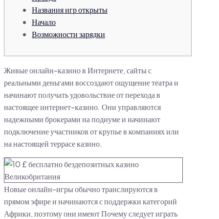
Названия игр открыты
Начало
Возможности зарядки
Живые онлайн-казино в Интернете, сайты с
реальными деньгами воссоздают ощущение театра и
начинают получать удовольствие от перехода в
настоящее интернет-казино.
Они управляются
надежными брокерами на подиуме и начинают
подключение участников от крупье в компаниях или
на настоящей террасе казино.
Новые онлайн-игры обычно транслируются в
прямом эфире и начинаются с поддержки категорий
Африки, поэтому они имеют Почему следует играть