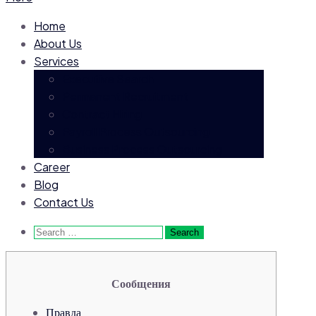
Home
About Us
Services
Executive Search
Permanent Recruitment
Contract Hiring
Payroll Process Outsourcing
Business Process Outsourcing
Career
Blog
Contact Us
Search
for:
Сообщения
Правда