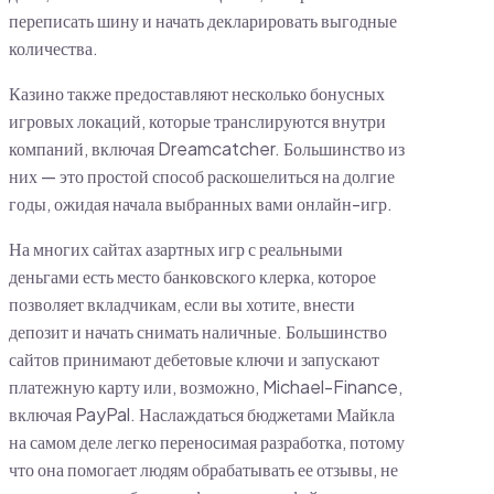
переписать шину и начать декларировать выгодные
количества.
Казино также предоставляют несколько бонусных
игровых локаций, которые транслируются внутри
компаний, включая Dreamcatcher. Большинство из
них — это простой способ раскошелиться на долгие
годы, ожидая начала выбранных вами онлайн-игр.
На многих сайтах азартных игр с реальными
деньгами есть место банковского клерка, которое
позволяет вкладчикам, если вы хотите, внести
депозит и начать снимать наличные. Большинство
сайтов принимают дебетовые ключи и запускают
платежную карту или, возможно, Michael-Finance,
включая PayPal. Наслаждаться бюджетами Майкла
на самом деле легко переносимая разработка, потому
что она помогает людям обрабатывать ее отзывы, не