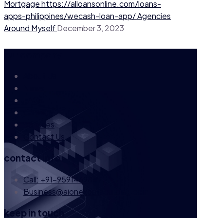
Mortgage https://alloansonline.com/loans-
apps-philippines/wecash-loan-app/ Agencies
Around Myself
December 3, 2023
our company
About Us
News
FAQs
Career
Services
Contact Us
contact info
Call: +91-9591469847
Business@aionexoutsourcing.com
keep in touch