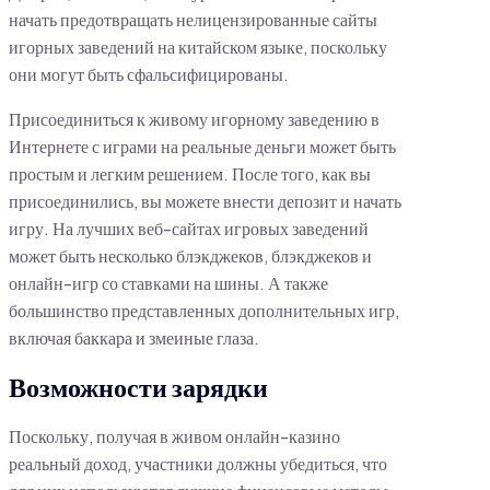
начать предотвращать нелицензированные сайты
игорных заведений на китайском языке, поскольку
они могут быть сфальсифицированы.
Присоединиться к живому игорному заведению в
Интернете с играми на реальные деньги может быть
простым и легким решением. После того, как вы
присоединились, вы можете внести депозит и начать
игру. На лучших веб-сайтах игровых заведений
может быть несколько блэкджеков, блэкджеков и
онлайн-игр со ставками на шины. А также
большинство представленных дополнительных игр,
включая баккара и змеиные глаза.
Возможности зарядки
Поскольку, получая в живом онлайн-казино
реальный доход, участники должны убедиться, что