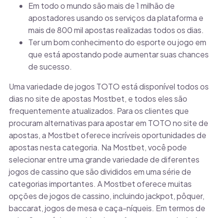
Em todo o mundo são mais de 1 milhão de
apostadores usando os serviços da plataforma e
mais de 800 mil apostas realizadas todos os dias.
Ter um bom conhecimento do esporte ou jogo em
que está apostando pode aumentar suas chances
de sucesso.
Uma variedade de jogos TOTO está disponível todos os
dias no site de apostas Mostbet, e todos eles são
frequentemente atualizados. Para os clientes que
procuram alternativas para apostar em TOTO no site de
apostas, a Mostbet oferece incríveis oportunidades de
apostas nesta categoria. Na Mostbet, você pode
selecionar entre uma grande variedade de diferentes
jogos de cassino que são divididos em uma série de
categorias importantes. A Mostbet oferece muitas
opções de jogos de cassino, incluindo jackpot, pôquer,
baccarat, jogos de mesa e caça-níqueis. Em termos de