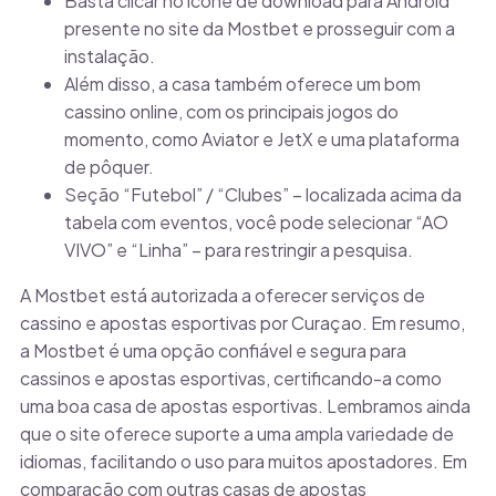
Basta clicar no ícone de download para Android
presente no site da Mostbet e prosseguir com a
instalação.
Além disso, a casa também oferece um bom
cassino online, com os principais jogos do
momento, como Aviator e JetX e uma plataforma
de pôquer.
Seção “Futebol” / “Clubes” – localizada acima da
tabela com eventos, você pode selecionar “AO
VIVO” e “Linha” – para restringir a pesquisa.
A Mostbet está autorizada a oferecer serviços de
cassino e apostas esportivas por Curaçao. Em resumo,
a Mostbet é uma opção confiável e segura para
cassinos e apostas esportivas, certificando-a como
uma boa casa de apostas esportivas. Lembramos ainda
que o site oferece suporte a uma ampla variedade de
idiomas, facilitando o uso para muitos apostadores. Em
comparação com outras casas de apostas