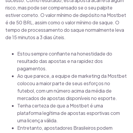
sucesso. Como resultado, esta aposta acarreta algum
risco, mas pode ser compensado se o seu palpite
estiver correto. O valor mínimo de depósito na Mostbet
é de 50 BRL, assim como o valor mínimo de saque. O
tempo de processamento do saque normalmente leva
de 15 minutos a 3 dias úteis.
Estou sempre confiante na honestidade do
resultado das apostas e na rapidez dos
pagamentos.
Ao que parece, a equipe de marketing da Mostbet
colocou a maior parte de seus esforços no
futebol, com um número acima da média de
mercados de apostas disponíveis no esporte.
Tenha certeza de que a Mostbet é uma
plataforma legítima de apostas esportivas com
uma licença válida.
Entretanto, apostadores Brasileiros podem