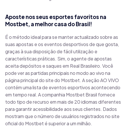
Aposte nos seus esportes favoritos na
Mostbet, a melhor casa do Brasil!
É o método ideal para se manter actualizado sobre as
suas apostas e os eventos desportivos de que gosta,
graças à sua disposição de fácil utilização e
características práticas. Sim, o agente de apostas
aceita depósitos e saques em Real Brasileiro. Você
pode ver as partidas principais no modo ao vivo na
página principal do site do Mostbet. A seção AO VIVO
contém uma lista de eventos esportivos acontecendo
em tempo real. A companhia Mostbet Brasil fornece
todo tipo de recurso em mais de 20 idiomas diferentes
para garantir acessibilidade aos seus clientes. Dados
mostram que o número de usuários registrados no site
oficial do Mostbet é superior a um milhão.