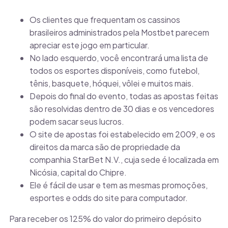
Os clientes que frequentam os cassinos
brasileiros administrados pela Mostbet parecem
apreciar este jogo em particular.
No lado esquerdo, você encontrará uma lista de
todos os esportes disponíveis, como futebol,
tênis, basquete, hóquei, vôlei e muitos mais.
Depois do final do evento, todas as apostas feitas
são resolvidas dentro de 30 dias e os vencedores
podem sacar seus lucros.
O site de apostas foi estabelecido em 2009, e os
direitos da marca são de propriedade da
companhia StarBet N.V., cuja sede é localizada em
Nicósia, capital do Chipre.
Ele é fácil de usar e tem as mesmas promoções,
esportes e odds do site para computador.
Para receber os 125% do valor do primeiro depósito