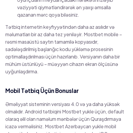
vəziyyəti qiymətləndirərək ən yaxşı əmsalla
qazanan mərc qoya biləsiniz.
Tətbiq internetin keyfiyyətindən daha az asılıdır və
məlumatları bir az daha tez yeniləyir. Mostbet mobile –
rəsmi masaüstü saytın tamamilə kopyasıdır,
sadələşdirilmiş başlanğıc kodu yükləmə prosesinin
optimallaşdırılması üçün hazırlanıb. Versiyanın daha bir
mühüm üstünlüyü – müəyyən cihazın ekran ölçüsünə
uyğunlaşdırma.
Mobil Tətbiq Üçün Bonuslar
Əməliyyat sisteminin versiyası 4.0 və ya daha yüksək
olmalıdır. Android tətbiqini Mostbet yukle üçün, default
olaraq əlil olan naməlum mənbələr üçün Quraşdırmaya
icazə verməlisiniz. Mostbet Azerbaycan yukle mobil