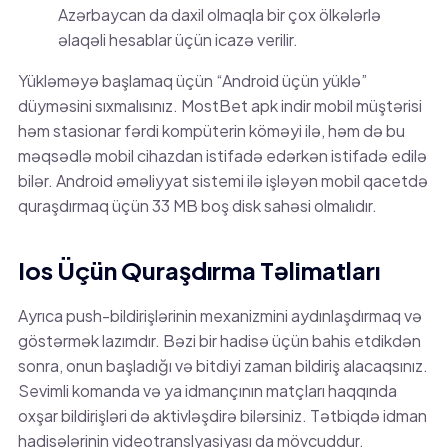
Azərbaycan da daxil olmaqla bir çox ölkələrlə
əlaqəli hesablar üçün icazə verilir.
Yükləməyə başlamaq üçün “Android üçün yüklə”
düyməsini sıxmalısınız. MostBet apk indir mobil müştərisi
həm stasionar fərdi kompüterin köməyi ilə, həm də bu
məqsədlə mobil cihazdan istifadə edərkən istifadə edilə
bilər. Android əməliyyat sistemi ilə işləyən mobil qacetdə
quraşdırmaq üçün 33 MB boş disk sahəsi olmalıdır.
Ios Üçün Quraşdırma Təlimatları
Ayrıca push-bildirişlərinin mexanizmini aydınlaşdırmaq və
göstərmək lazımdır. Bəzi bir hadisə üçün bahis etdikdən
sonra, onun başladığı və bitdiyi zaman bildiriş alacaqsınız.
Sevimli komanda və ya idmançının matçları haqqında
oxşar bildirişləri də aktivləşdirə bilərsiniz. Tətbiqdə idman
hadisələrinin videotranslyasiyası da mövcuddur.