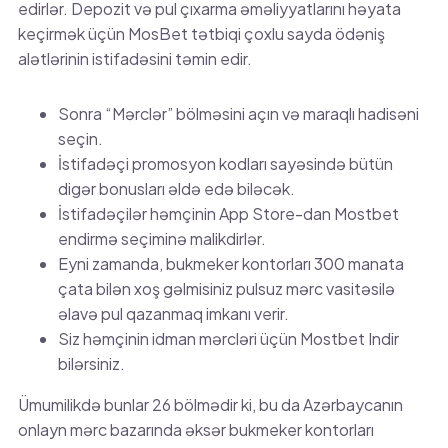
edirlər. Depozit və pul çıxarma əməliyyatlarını həyata
keçirmək üçün MosBet tətbiqi çoxlu sayda ödəniş
alətlərinin istifadəsini təmin edir.
Sonra “Mərclər” bölməsini açın və maraqlı hadisəni
seçin.
İstifadəçi promosyon kodları sayəsində bütün
digər bonusları əldə edə biləcək.
İstifadəçilər həmçinin App Store-dan Mostbet
endirmə seçiminə malikdirlər.
Eyni zamanda, bukmeker kontorları 300 manata
çata bilən xoş gəlmisiniz pulsuz mərc vasitəsilə
əlavə pul qazanmaq imkanı verir.
Siz həmçinin idman mərcləri üçün Mostbet Indir
bilərsiniz.
Ümumilikdə bunlar 26 bölmədir ki, bu da Azərbaycanın
onlayn mərc bazarında əksər bukmeker kontorları