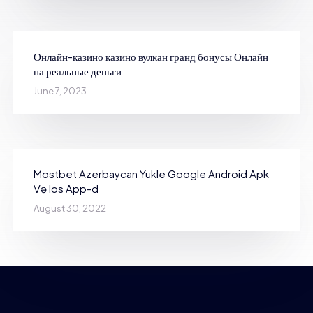
Онлайн-казино казино вулкан гранд бонусы Онлайн
на реальные деньги
June 7, 2023
Mostbet Azerbaycan Yukle Google Android Apk
Və Ios App-d
August 30, 2022