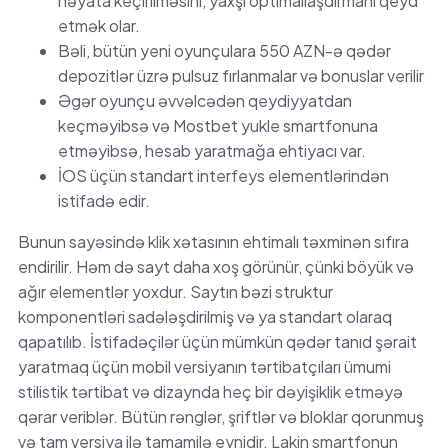
həyata keçirilməsini, yaxşı optimallaşdırmanı qeyd
etmək olar.
Bəli, bütün yeni oyunçulara 550 AZN-ə qədər
depozitlər üzrə pulsuz fırlanmalar və bonuslar verilir
Əgər oyunçu əvvəlcədən qeydiyyatdan
keçməyibsə və Mostbet yukle smartfonuna
etməyibsə, hesab yaratmağa ehtiyacı var.
İOS üçün standart interfeys elementlərindən
istifadə edir.
Bunun sayəsində klik xətasının ehtimalı təxminən sıfıra
endirilir. Həm də sayt daha xoş görünür, çünki böyük və
ağır elementlər yoxdur. Saytın bəzi struktur
komponentləri sadələşdirilmiş və ya standart olaraq
qapatılıb. İstifadəçilər üçün mümkün qədər tanıd şərait
yaratmaq üçün mobil versiyanın tərtibatçıları ümumi
stilistik tərtibat və dizaynda heç bir dəyişiklik etməyə
qərar veriblər. Bütün rənglər, şriftlər və bloklar qorunmuş
və tam versiya ilə tamamilə eynidir. Lakin smartfonun