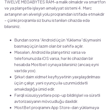
TWELVE MEGABYTES RAM-a malik olmalıdır və smartfon
və ya planşetlə işləyən əməliyyat sistemi 4. Mərc
axtarışının ən əlverişli yolu proqramdan istifadə etməkdir
– çünki proqramla siz bunu istənilən cihazda edə
bilərsiniz.
Bundan sonra “Android üçün Yükləmə”düyməsini
basmaq üçün lazım olan bir səhifə açılır.
Məsələn, Android ilə planşetiniz varsa və
telefonunuzda iOS varsa, hər iki cihazdan bir
hesabda Mostbet oynaya bilərsiniz (ancaq eyni
vaxtda yox).
Şirkət daim xidmət keyfiyyətinin yaxşılaşdırılması
üçün çalışır, yəni oyunçu ilə uzunmüddətli
əməkdaşlığa ümid edir.
Fərqli xüsusiyyətlərə pop-up bildirişləri və sürətli
avtorizasiyanın mövcudluğu daxildir.
MostBet proqramını App Store-dan yükləməyə