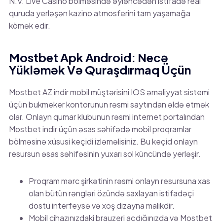
N.V. Live Casino bölməsində əyləncədən istifadə real
quruda yerləşən kazino atmosferini tam yaşamağa
kömək edir.
Mostbet Apk Android: Necə
Yükləmək Və Quraşdırmaq Üçün
Mostbet AZ indir mobil müştərisini IOS əməliyyat sistemi
üçün bukmeker kontorunun rəsmi saytından əldə etmək
olar. Onlayn qumar klubunun rəsmi internet portalından
Mostbet indir üçün əsas səhifədə mobil proqramlar
bölməsinə xüsusi keçidi izləməlisiniz. Bu keçid onlayn
resursun əsas səhifəsinin yuxarı sol küncündə yerləşir.
Proqram mərc şirkətinin rəsmi onlayn resursuna xas
olan bütün rəngləri özündə saxlayan istifadəçi
dostu interfeysə və xoş dizayna malikdir.
Mobil cihazınızdaki brauzeri açdığınızda və Mostbet