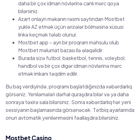
daha bir çox idman növlərinə canlı mərc qoya
bilərsiniz.
Azart onlayn məkanın rəsmi saytından Mostbet
yukle AZ etmək üçün ərizələr bölməsinə xüsusi
linkə keçmək tələb olunur.
Mostbet app – ayrı bir proqram məhsulu olub
Mostbet məlumat bazası ilə əlaqəlidir.
Burada sizə futbol, ​​basketbol, ​​tennis, voleybol,
həndbol və bir çox digər idman növlərinə mərc
etmək imkanı təqdim edilir.
Bu baş verdiyində, proqramı başlatdığınızda xəbərdarlıq
görsəniz. Yeniləmələri dərhal quraşdıra bilər və ya daha
sonraya təxirə sala bilərsiniz. Sonra xəbərdarlıq hər yeni
sessiyanın başlamasında görsənəcək. Tətbiq ayarlarında
onun avtomatik yenilənməsini fəallaşdıra bilərsiniz.
Mostbet Casino