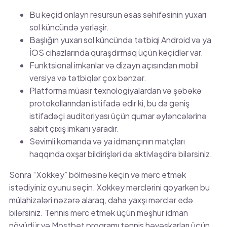
Bu keçid onlayn resursun əsas səhifəsinin yuxarı
sol küncündə yerləşir.
Başlığın yuxarı sol küncündə tətbiqi Android və ya
İOS cihazlarında quraşdırmaq üçün keçidlər var.
Funktsional imkanlar və dizayn açısından mobil
versiya və tətbiqlər çox bənzər.
Platforma müasir texnologiyalardan və şəbəkə
protokollarından istifadə edir ki, bu da geniş
istifadəçi auditoriyası üçün qumar əyləncələrinə
sabit çıxış imkanı yaradır.
Sevimli komanda və ya idmançının matçları
haqqında oxşar bildirişləri də aktivləşdirə bilərsiniz.
Sonra “Xokkey” bölməsinə keçin və mərc etmək
istədiyiniz oyunu seçin. Xokkey mərclərini qoyarkən bu
mülahizələri nəzərə alaraq, daha yaxşı mərclər edə
bilərsiniz. Tennis mərc etmək üçün məşhur idman
növüdür və Mostbet proqramı tennis həvəskarları üçün