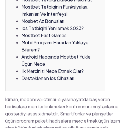
Mostbet Tətbiqinin Funksiyaları,
Imkanları Və Interfeysi
Mosbet Az Bonusları
Ios Tətbiqini Yeniləmək 2023?
Mostbet Fast Games
Mobil Proqramı Haradan Yükləyə
Bilərəm?
Android Haqqında Mostbet Yukle
Üçün Necə
İlk Mərcinizi Necə Etmək Olar?
Dəstəklənən Ios Cihazları
İdman, mədəni və ictimai-siyasi həyatda baş verən
hadisələrə mərclər bukmeker kontorunun müştərilərinə
göstərdiyi əsas xidmətdir. Smartfonlar və planşetlər
üçün proqram paketi hadisələrə mərc etmək üçün lazım
olan bütün funksiyaların mövcudluğunu təmin edir.