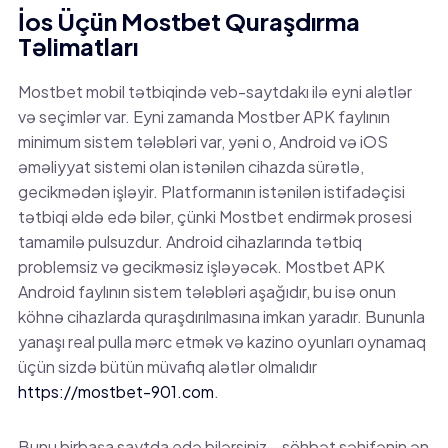
İos Üçün Mostbet Quraşdırma
Təlimatları
Mostbet mobil tətbiqində veb-saytdakı ilə eyni alətlər
və seçimlər var. Eyni zamanda Mostber APK faylının
minimum sistem tələbləri var, yəni o, Android və iOS
əməliyyat sistemi olan istənilən cihazda sürətlə,
gecikmədən işləyir. Platformanın istənilən istifadəçisi
tətbiqi əldə edə bilər, çünki Mostbet endirmək prosesi
tamamilə pulsuzdur. Android cihazlarında tətbiq
problemsiz və gecikməsiz işləyəcək. Mostbet APK
Android faylının sistem tələbləri aşağıdır, bu isə onun
köhnə cihazlarda quraşdırılmasına imkan yaradır. Bununla
yanaşı real pulla mərc etmək və kazino oyunları oynamaq
üçün sizdə bütün müvafiq alətlər olmalıdır
https://mostbet-901.com
.
Bunu birbaşa saytda edə bilərsiniz – söhbət səhifənin ən