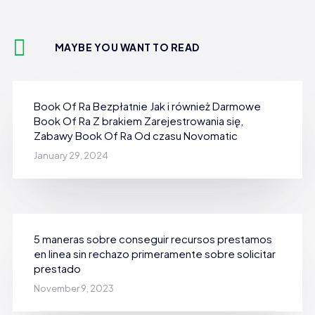
MAYBE YOU WANT TO READ
Book Of Ra Bezpłatnie Jak i również Darmowe
Book Of Ra Z brakiem Zarejestrowania się,
Zabawy Book Of Ra Od czasu Novomatic
January 29, 2024
5 maneras sobre conseguir recursos prestamos
en linea sin rechazo primeramente sobre solicitar
prestado
November 9, 2023