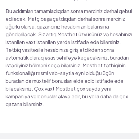
Bu addımları tamamladıqdan sonra mərciniz dərhal qəbul
ediləcək. Matç başa çatdıqdan dərhal sonra mərciniz
uğurlu olarsa, qazancınız hesabınızın balansına
göndəriləcək. Siz artıq Mostbet üzvüsünüz və hesabınızı
istənilən vaxt istənilən yerdə istifadə edə bilərsiniz.
Tətbiq vasitəsilə hesabınıza giriş etdikdən sonra
avtomatik olaraq əsas səhifəyə keçəcəksiniz, buradan
istədiyiniz bölməni seçə bilərsiniz. Mostbet tətbiqinin
funksionallığı rəsmi veb-saytla eyni olduğu üçün
buradan da müxtəlif bonusları əldə edib istifadə edə
biləcəksiniz. Çox vaxt Mostbet çox sayda yeni
kampaniya və bonuslar əlavə edir, bu yolla daha da çox
qazana bilərsiniz.