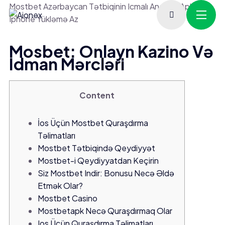
Mostbet Azərbaycan Tətbiqinin Icmalı Android Apk,
Iphone Yükləmə Az
Mosbet: Onlayn Kazino Və
Idman Mərcləri
Content
İos Üçün Mostbet Quraşdırma
Təlimatları
Mostbet Tətbiqində Qeydiyyət
Mostbet-i Qeydiyyatdan Keçirin
Siz Mostbet Indir: Bonusu Necə Əldə
Etmək Olar?
Mostbet Casino
Mostbetapk Necə Quraşdırmaq Olar
Ios Üçün Quraşdırma Təlimatları