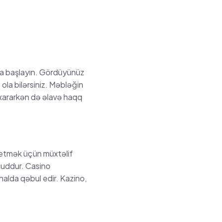
ğa başlayın. Gördüyünüz
ola bilərsiniz. Məbləğin
çıxararkən də əlavə haqq
 etmək üçün müxtəlif
vcuddur. Casino
halda qəbul edir. Kazino,