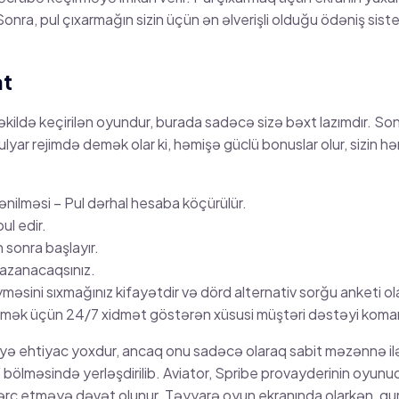
Sonra, pul çıxarmağın sizin üçün ən əlverişli olduğu ödəniş sist
at
ldə keçirilən oyundur, burada sadəcə sizə bəxt lazımdır. Sonr
lyar rejimdə demək olar ki, həmişə güclü bonuslar olur, sizin 
nilməsi – Pul dərhal hesaba köçürülür.
ul edir.
 sonra başlayır.
qazanacaqsınız.
əsini sıxmağınız kifayətdir və dörd alternativ sorğu anketi ol
 etmək üçün 24/7 xidmət göstərən xüsusi müştəri dəstəyi koman
ə ehtiyac yoxdur, ancaq onu sadəcə olaraq sabit məzənnə ilə a
 bölməsində yerləşdirilib. Aviator, Spribe provayderinin oyun
a mərc etməyə dəvət olunur. Təyyarə oyun ekranında olarkən, 