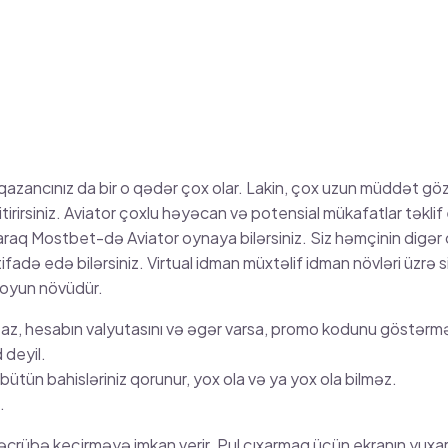
azancınız da bir o qədər çox olar. Lakin, çox uzun müddət göz
irirsiniz. Aviator çoxlu həyəcan və potensial mükafatlar təkli
laraq Mostbet-də Aviator oynaya bilərsiniz. Siz həmçinin digə
fadə edə bilərsiniz. Virtual idman müxtəlif idman növləri üzrə 
n oyun növüdür.
az, hesabın valyutasını və əgər varsa, promo kodunu göstərmək
 deyil.
bütün bahisləriniz qorunur, yox ola və ya yox ola bilməz.
.
rübə keçirməyə imkan verir. Pul çıxarmaq üçün ekranın yuxarı