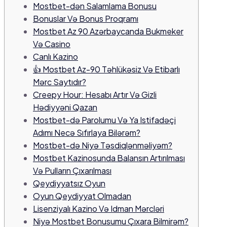
Mostbet-dən Salamlama Bonusu
Bonuslar Və Bonus Proqramı
Mostbet Az 90 Azərbaycanda Bukmeker
Və Casino
Canlı Kazino
👍 Mostbet Az-90 Təhlükəsiz Və Etibarlı
Mərc Saytıdır?
Creepy Hour: Hesabı Artır Və Gizli
Hədiyyəni Qazan
Mostbet-də Parolumu Və Ya Istifadəçi
Adımı Necə Sıfırlaya Bilərəm?
Mostbet-də Niyə Təsdiqlənməliyəm?
Mostbet Kazinosunda Balansın Artırılması
Və Pulların Çıxarılması
Qeydiyyatsız Oyun
Oyun Qeydiyyat Olmadan
Lisenziyalı Kazino Və Idman Mərcləri
Niyə Mostbet Bonusumu Çıxara Bilmirəm?