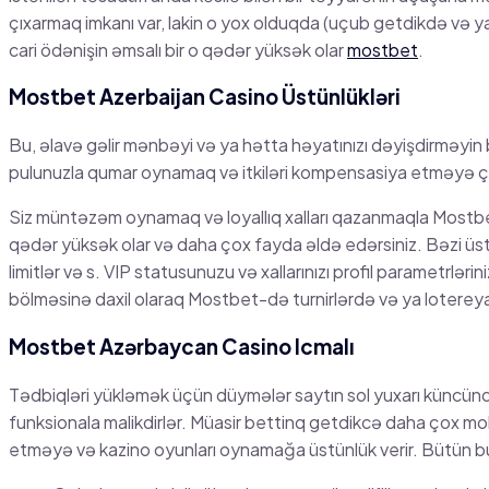
çıxarmaq imkanı var, lakin o yox olduqda (uçub getdikdə və ya
cari ödənişin əmsalı bir o qədər yüksək olar
mostbet
.
Mostbet Azerbaijan Casino Üstünlükləri
Bu, əlavə gəlir mənbəyi və ya hətta həyatınızı dəyişdirməyin b
pulunuzla qumar oynamaq və itkiləri kompensasiya etməyə çal
Siz müntəzəm oynamaq və loyallıq xalları qazanmaqla Mostbet-
qədər yüksək olar və daha çox fayda əldə edərsiniz. Bəzi üst
limitlər və s. VIP statusunuzu və xallarınızı profil parametrlə
bölməsinə daxil olaraq Mostbet-də turnirlərdə və ya lotereyala
Mostbet Azərbaycan Casino Icmalı
Tədbiqləri yükləmək üçün düymələr saytın sol yuxarı küncündə
funksionala malikdirlər. Müasir bettinq getdikcə daha çox mobi
etməyə və kazino oyunları oynamağa üstünlük verir. Bütün bu 