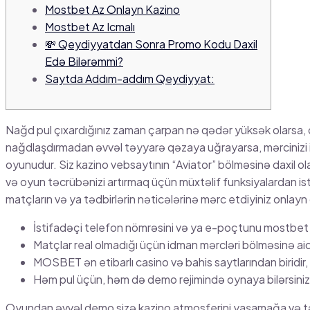
Mostbet Az Onlayn Kazino
Mostbet Az Icmalı
💸 Qeydiyyatdan Sonra Promo Kodu Daxil
Edə Bilərəmmi?
Saytda Addım-addım Qeydiyyat:
Nağd pul çıxardığınız zaman çarpan nə qədər yüksək olarsa, q
nağdlaşdırmadan əvvəl təyyarə qəzaya uğrayarsa, mərcinizi it
oyunudur. Siz kazino vebsaytının “Aviator” bölməsinə daxil o
və oyun təcrübənizi artırmaq üçün müxtəlif funksiyalardan isti
matçların və ya tədbirlərin nəticələrinə mərc etdiyiniz onlay
İstifadəçi telefon nömrəsini və ya e-poçtunu mostbet 
Matçlar real olmadığı üçün idman mərcləri bölməsinə aid
MOSBET ən etibarlı casino və bahis saytlarından biridir, 
Həm pul üçün, həm də demo rejimində oynaya bilərsiniz
Oyundan əvvəl demo sizə kazino atmosferini yaşamağa və təc