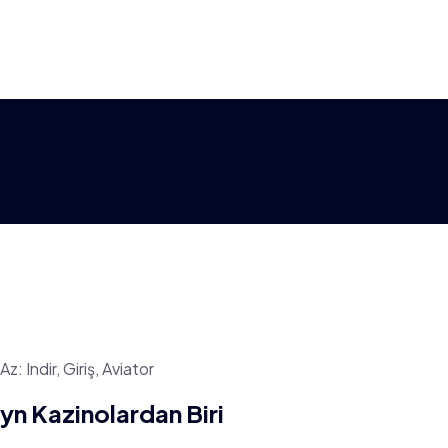
Indir, Giriş, Aviator
n Kazinolardan Biri