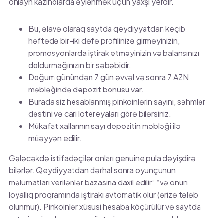
onlayn kazinolarda əylənmək üçün yaxşı yerdir.
Bu, əlavə olaraq saytda qeydiyyatdan keçib
həftədə bir-iki dəfə profilinizə girməyinizin,
promosyonlarda iştirak etməyinizin və balansınızı
doldurmağınızın bir səbəbidir.
Doğum günündən 7 gün əvvəl və sonra 7 AZN
məbləğində depozit bonusu var.
Burada siz hesablanmış pinkoinlərin sayını, səhmlər
dəstini və cari lotereyaları görə bilərsiniz.
Mükafat xallarının sayı depozitin məbləği ilə
müəyyən edilir.
Gələcəkdə istifadəçilər onları genuine pula dəyişdirə
bilərlər. Qeydiyyatdan dərhal sonra oyunçunun
məlumatları verilənlər bazasına daxil edilir” “və onun
loyallıq proqramında iştirakı avtomatik olur (ərizə tələb
olunmur). Pinkoinlər xüsusi hesaba köçürülür və saytda