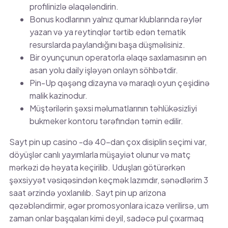
profilinizlə əlaqələndirin.
Bonus kodlarının yalnız qumar klublarında rəylər
yazan və ya reytinqlər tərtib edən tematik
resurslarda paylandığını başa düşməlisiniz.
Bir oyunçunun operatorla əlaqə saxlamasının ən
asan yolu daily işləyən onlayn söhbətdir.
Pin-Up qəşəng dizayna və maraqlı oyun çeşidinə
malik kazinodur.
Müştərilərin şəxsi məlumatlarının təhlükəsizliyi
bukmeker kontoru tərəfindən təmin edilir.
Sayt pin up casino -də 40-dan çox disiplin seçimi var,
döyüşlər canlı yayımlarla müşayiət olunur və matç
mərkəzi də həyata keçirilib. Uduşları götürərkən
şəxsiyyət vəsiqəsindən keçmək lazımdır, sənədlərim 3
saat ərzində yoxlanılıb. Sayt pin up arizona
qəzəbləndirmir, əgər promosyonlara icazə verilirsə, um
zaman onlar başqaları kimi deyil, sadəcə pul çıxarmaq