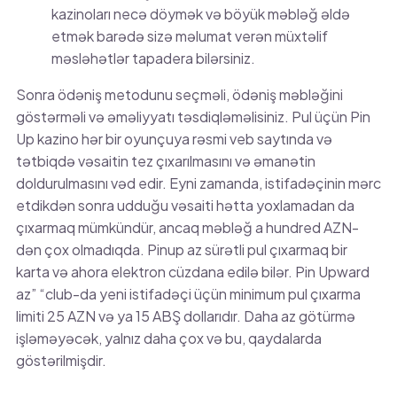
kazinoları necə döymək və böyük məbləğ əldə
etmək barədə sizə məlumat verən müxtəlif
məsləhətlər tapadera bilərsiniz.
Sonra ödəniş metodunu seçməli, ödəniş məbləğini
göstərməli və əməliyyatı təsdiqləməlisiniz. Pul üçün Pin
Up kazino hər bir oyunçuya rəsmi veb saytında və
tətbiqdə vəsaitin tez çıxarılmasını və əmanətin
doldurulmasını vəd edir. Eyni zamanda, istifadəçinin mərc
etdikdən sonra udduğu vəsaiti hətta yoxlamadan da
çıxarmaq mümkündür, ancaq məbləğ a hundred AZN-
dən çox olmadıqda. Pinup az sürətli pul çıxarmaq bir
karta və ahora elektron cüzdana edilə bilər. Pin Upward
az” “club-da yeni istifadəçi üçün minimum pul çıxarma
limiti 25 AZN və ya 15 ABŞ dollarıdır. Daha az götürmə
işləməyəcək, yalnız daha çox və bu, qaydalarda
göstərilmişdir.