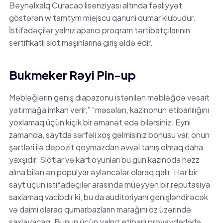
Beynəlxalq Curacao lisenziyası altında fəaliyyət
göstərən w tamtym miejscu qanuni qumar klubudur.
İstifadəçilər yalnız aparıcı proqram tərtibatçılarının
sertifikatlı slot maşınlarına giriş əldə edir.
Bukmeker Rəyi Pin-up
Məbləğlərin geniş diapazonu istənilən məbləğdə vəsait
yatırmağa imkan verir,” “məsələn, kazinonun etibarlılığını
yoxlamaq üçün kiçik bir əmanət edə bilərsiniz. Eyni
zamanda, saytda sərfəli xoş gəlmisiniz bonusu var, onun
şərtləri ilə depozit qoymazdan əvvəl tanış olmaq daha
yaxşıdır. Slotlar və kart oyunları bu gün kazinoda həzz
alına bilən ən populyar əyləncələr olaraq qalır. Hər bir
sayt üçün istifadəçilər arasında müəyyən bir reputasiya
saxlamaq vacibdir ki, bu da auditoriyanı genişləndirəcək
və daimi olaraq qumarbazların marağını öz üzərində
saxlayacaq. Bunun üçün yalnız etibarlı provayderlərlə