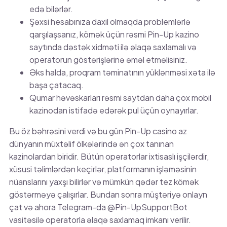
edə bilərlər.
Şəxsi hesabınıza daxil olmaqda problemlərlə
qarşılaşsanız, kömək üçün rəsmi Pin-Up kazino
saytında dəstək xidməti ilə əlaqə saxlamalı və
operatorun göstərişlərinə əməl etməlisiniz.
Əks halda, proqram təminatının yüklənməsi xəta ilə
başa çatacaq.
Qumar həvəskarları rəsmi saytdan daha çox mobil
kazinodan istifadə edərək pul üçün oynayırlar.
Bu öz bəhrəsini verdi və bu gün Pin-Up casino az
dünyanın müxtəlif ölkələrində ən çox tanınan
kazinolardan biridir. Bütün operatorlar ixtisaslı işçilərdir,
xüsusi təlimlərdən keçirlər, platformanın işləməsinin
nüanslarını yaxşı bilirlər və mümkün qədər tez kömək
göstərməyə çalışırlar. Bundan sonra müştəriyə onlayn
çat və ahora Telegram-da @Pin-UpSupportBot
vasitəsilə operatorla əlaqə saxlamaq imkanı verilir.