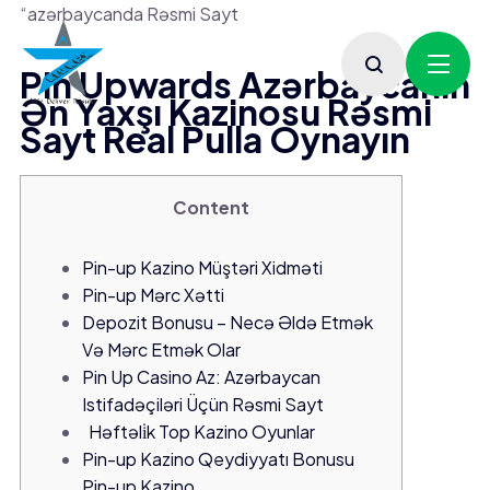
“azərbaycanda Rəsmi Sayt
Pin Upwards Azərbaycanın
Ən Yaxşı Kazinosu Rəsmi
Sayt Real Pulla Oynayın
Content
Pin-up Kazino Müştəri Xidməti
Pin-up Mərc Xətti
Depozit Bonusu – Necə Əldə Etmək
Və Mərc Etmək Olar
Pin Up Casino Az: Azərbaycan
Istifadəçiləri Üçün Rəsmi Sayt
​ ​ Həftəli̇k Top Kazino Oyunlar​
Pin-up Kazino Qeydiyyatı Bonusu
Pin-up Kazino