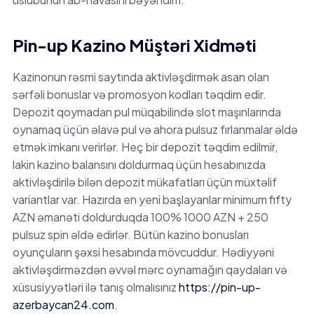
Pin-up Kazino Müştəri Xidməti
Kazinonun rəsmi saytında aktivləşdirmək asan olan
sərfəli bonuslar və promosyon kodları təqdim edir.
Depozit qoymadan pul müqabilində slot maşınlarında
oynamaq üçün əlavə pul və ahora pulsuz fırlanmalar əldə
etmək imkanı verirlər. Heç bir depozit təqdim edilmir,
lakin kazino balansını doldurmaq üçün hesabınızda
aktivləşdirilə bilən depozit mükafatları üçün müxtəlif
variantlar var. Hazırda en yeni başlayanlar minimum fifty
AZN əmanəti doldurduqda 100% 1000 AZN + 250
pulsuz spin əldə edirlər. Bütün kazino bonusları
oyunçuların şəxsi hesabında mövcuddur. Hədiyyəni
aktivləşdirməzdən əvvəl mərc oynamağın qaydaları və
xüsusiyyətləri ilə tanış olmalısınız
https://pin-up-
azerbaycan24.com
.