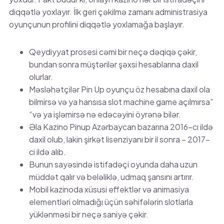
diqqətlə yoxlayır. İlk geri çəkilmə zamanı administrasiya
oyunçunun profilini diqqətlə yoxlamağa başlayır.
Qeydiyyat prosesi cəmi bir neçə dəqiqə çəkir,
bundan sonra müştərilər şəxsi hesablarına daxil
olurlar.
Məsləhətçilər Pin Up oyunçu öz hesabına daxil ola
bilmirsə və ya hansısa slot machine game açılmırsa”
“və ya işləmirsə nə edəcəyini öyrənə bilər.
Əla Kazino Pinup Azərbaycan bazarına 2016-cı ildə
daxil olub, lakin şirkət lisenziyanı bir il sonra – 2017-
ci ildə alıb.
Bunun sayəsində istifadəçi oyunda daha uzun
müddət qalır və beləliklə, udmaq şansını artırır.
Mobil kazinoda xüsusi effektlər və animasiya
elementləri olmadığı üçün səhifələrin slotlarla
yüklənməsi bir neçə saniyə çəkir.