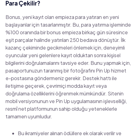
Para Çekilir?
Bonus, yeni kayıt olan empieza para yatıran en yeni
başlayanlar için tasarlanmıştır. Bu, para yatırma işleminde
%100 oranında bir bonus empieza birkaç gün süresince
eşit parçalar halinde yatırılan 250 bedava dönüştür. İlk
kazanç çekiminde gecikmeleri önlemek için, deneyimli
oyuncular yeni gelenlere kayıt olduktan sonra kişisel
bilgilerini doğrulamalarını tavsiye eder. Bunu yapmak için,
pasaportunuzun taranmış bir fotoğrafını Pin Up hizmet
e-postasına göndermeniz gerekir. Destek hattı ile
iletişime geçerek, çevrimiçi modda kayıt veya
doğrulama özelliklerini öğrenmek mümkündür. Sitenin
mobil versiyonunun ve Pin Up uygulamasının işlevselliği,
resmî net platformunun sahip olduğu yeteneklerle
tamamen uyumludur.
Bu ikramiyeler alınan ödüllere ek olarak verilir ve