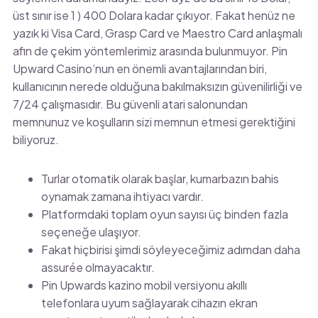
üst sınır ise 1 ) 400 Dolara kadar çıkıyor. Fakat henüz ne
yazık ki Visa Card, Grasp Card ve Maestro Card anlaşmalı
afin de çekim yöntemlerimiz arasında bulunmuyor. Pin
Upward Casino’nun en önemli avantajlarından biri,
kullanıcının nerede olduğuna bakılmaksızın güvenilirliği ve
7/24 çalışmasıdır. Bu güvenli atari salonundan
memnunuz ve koşulların sizi memnun etmesi gerektiğini
biliyoruz.
Turlar otomatik olarak başlar, kumarbazın bahis
oynamak zamana ihtiyacı vardır.
Platformdaki toplam oyun sayısı üç binden fazla
seçeneğe ulaşıyor.
Fakat hiçbirisi şimdi söyleyeceğimiz adımdan daha
assurée olmayacaktır.
Pin Upwards kazino mobil versiyonu akıllı
telefonlara uyum sağlayarak cihazın ekran