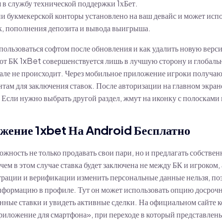
 в службу технической поддержки 1хБет.
 букмекерской конторы установлено на ваш девайс и может испо
к, пополнения депозита и вывода выигрыша.
 пользоваться софтом после обновления и как удалить новую верс
т БК 1xBet совершенствуется лишь в лучшую сторону и глобаль
ле не происходит. Через мобильное приложение игроки получают
ам для заключения ставок. После авторизации на главном экране
 Если нужно выбрать другой раздел, жмут на иконку с полосками 
жение 1xbet На Android Бесплатно
ожность не только продавать свои пари, но и предлагать собстве
ем в этом случае ставка будет заключена не между БК и игроком,
трации и верификации изменить персональные данные нельзя, по
нформацию в профиле. Тут он может использовать опцию досрочн
нные ставки и увидеть активные сделки. На официальном сайте
иложение для смартфона», при переходе в который представлены