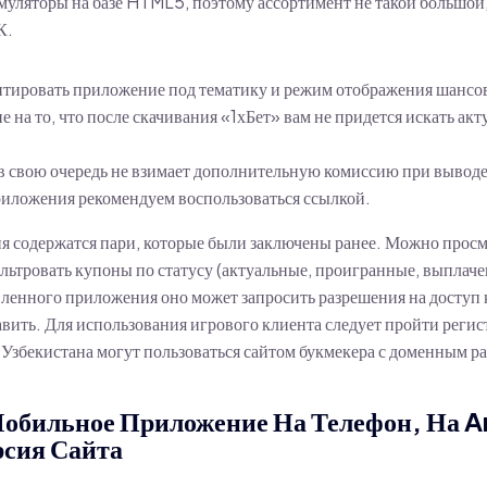
муляторы на базе HTML5, поэтому ассортимент не такой большой,
К.
птировать приложение под тематику и режим отображения шансо
 на то, что после скачивания «1хБет» вам не придется искать ак
в свою очередь не взимает дополнительную комиссию при вывод
риложения рекомендуем воспользоваться ссылкой.
 содержатся пари, которые были заключены ранее. Можно просм
ьтровать купоны по статусу (актуальные, проигранные, выплачен
вленного приложения оно может запросить разрешения на доступ
вить. Для использования игрового клиента следует пройти реги
 Узбекистана могут пользоваться сайтом букмекера с доменным 
Мобильное Приложение На Телефон, На A
сия Сайта