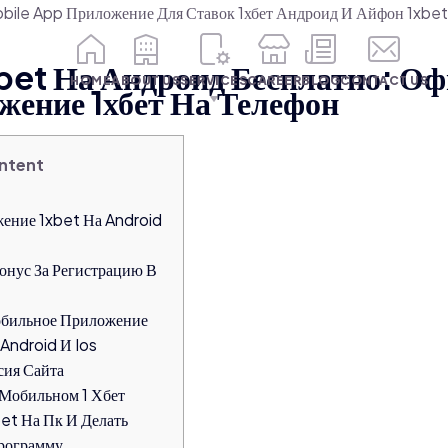
obile App Приложение Для Ставок 1хбет Андроид И Айфон 1xbe
bet На Андроид Бесплатно: О
HOME
ABOUT US
SERVICES
CAREER
BLOG
CONTACT US
ение 1хбет На Телефон
ntent
ение 1xbet На Android
онус За Регистрацию В
Мобильное Приложение
 Android И Ios
сия Сайта
 Мобильном 1 Хбет
bet На Пк И Делать
Программу