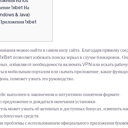
ожения На Ios
жение 1xbet На
indows & Java)
Приложения 1xbet
чивания можно найти в самом низу сайта. Благодаря прямому со
xBet позволяет избежать поиска зеркал в случае блокировок. О
нных, избавляя от необходимости включать VPN или искать рабо
ться мобильным порталом или скачать приложение, какие функц
ефона, поможет узнать это руководство.
йс выполнен в лаконичном и интуитивно понятном формате.
о предложение и дождаться окончания установки.
тель может узнать об активных и доступных бонусах, изменить на
ш бонусных средств.
кли проблемы с использованием официального приложения букмек