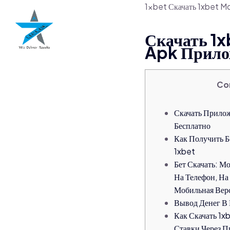
1xbet Скачать 1xbet M
Скачать 1x
Apk Прилож
Co
Скачать Прилож
Бесплатно
Как Получить Б
1xbet
Бет Скачать: 
На Телефон, На
Мобильная Вер
Вывод Денег В
Как Скачать 1x
Ставки Через 