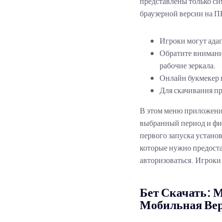
представлены только си
браузерной версии на П
Игроки могут ада
Обратите внимание
рабочие зеркала.
Онлайн букмекер 
Для скачивания п
В этом меню приложения
выбранный период и фил
первого запуска устано
которые нужно предоста
авторизоваться. Игроки
Бет Скачать: 
Мобильная Вер