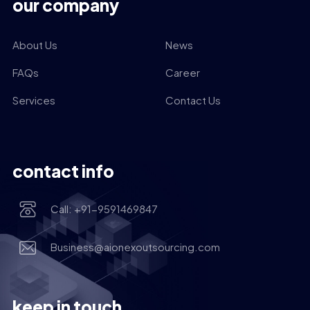
our company
About Us
News
FAQs
Career
Services
Contact Us
contact info
Call: +91-9591469847
Business@aionexoutsourcing.com
keep in touch