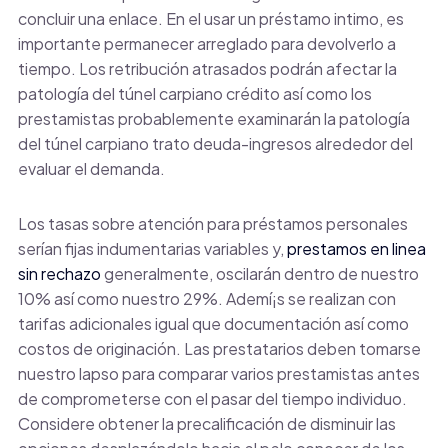
concluir una enlace. En el usar un préstamo intimo, es
importante permanecer arreglado para devolverlo a
tiempo. Los retribución atrasados ​​podrán afectar la
patologí­a del túnel carpiano crédito así­ como los
prestamistas probablemente examinarán la patologí­a
del túnel carpiano trato deuda-ingresos alrededor del
evaluar el demanda.
Los tasas sobre atención para préstamos personales
serían fijas indumentarias variables y,
prestamos en linea
sin rechazo
generalmente, oscilarán dentro de nuestro
10% así­ como nuestro 29%. Ademí¡s se realizan con
tarifas adicionales igual que documentación así­ como
costos de originación. Las prestatarios deben tomarse
nuestro lapso para comparar varios prestamistas antes
de comprometerse con el pasar del tiempo individuo.
Considere obtener la precalificación de disminuir las