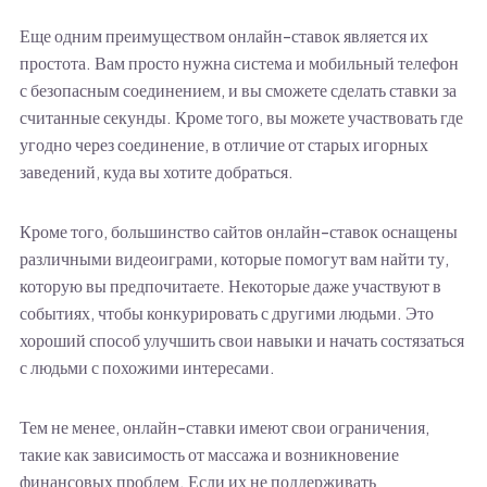
Еще одним преимуществом онлайн-ставок является их
простота. Вам просто нужна система и мобильный телефон
с безопасным соединением, и вы сможете сделать ставки за
считанные секунды. Кроме того, вы можете участвовать где
угодно через соединение, в отличие от старых игорных
заведений, куда вы хотите добраться.
Кроме того, большинство сайтов онлайн-ставок оснащены
различными видеоиграми, которые помогут вам найти ту,
которую вы предпочитаете. Некоторые даже участвуют в
событиях, чтобы конкурировать с другими людьми. Это
хороший способ улучшить свои навыки и начать состязаться
с людьми с похожими интересами.
Тем не менее, онлайн-ставки имеют свои ограничения,
такие как зависимость от массажа и возникновение
финансовых проблем. Если их не поддерживать