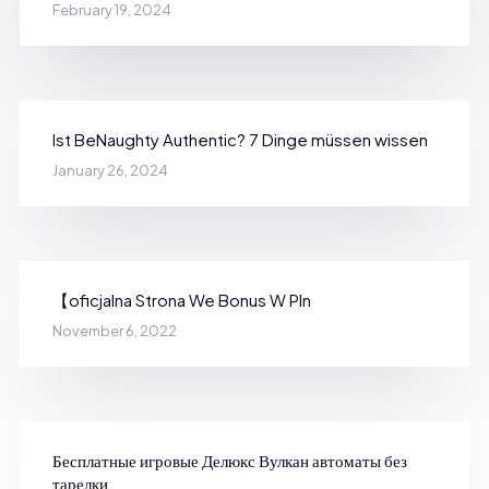
February 19, 2024
Ist BeNaughty Authentic? 7 Dinge müssen wissen
January 26, 2024
【oficjalna Strona We Bonus W Pln
November 6, 2022
Бесплатные игровые Делюкс Вулкан автоматы без
тарелки