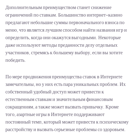
Дополнительным преимуществом станет снижение
ограничений по ставкам. Большинство интернет-казино
предлагают небольшие суммы первоначального взноса по
меню, что является лучшим способом найти названия игр и
определить, когда они окажутся выгодными. Некоторые
даже используют методы преданности делу отдельных
участников, стремясь к большему выбору, если вы хотите
победить.
По мере продвижения преимущества ставок в Интернете
замечательны, но у них есть пара уникальных проблем. Их
собственный удобный доступ может привести к
естественным ставкам и значительным финансовым
сокращениям, а также может вызвать привычку. Кроме
того, азартные игры в Интернете поддерживают
постоянный темп, который может привести к психическому
расстройству и вызвать серьезные проблемы со здоровьем.