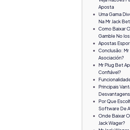
Aposta
Uma Gama Dive
Na Mr Jack Bet
Como Baixar O 
Gamble No Ios
Apostas Esport
Conclusão: Mr
Asociación?
Mr Plug Bet Ap
Confiável?
Funcionalidad
Principais Van
Desvantagens:
Por Que Escol
Software De A
Onde Baixar O 
Jack Wager?