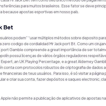
sferências para muitos brasileiros. Esse fator se deve princip
ara because apostas esportivas em nosso país.
k Bet
uários podem” “usar múltiplos métodos sobre deposito para d
 zero codigo de cordialidad Mr Jack port Bt. Como um cirujan
ck port Gamble compreende a great importância de ser totalme
olín possui licenças de vários órgãos reguladores respeitáve
g Expert, an UK Playing Percentage, e a great Alderney Gamb
ín conta com protocolos robustos de criptografia de dados a
financeiras de teus usuários. Para isso, é só visitar a página 
ar e criar sua conta, fazer depósitos e saques electronic, cla
pple não permite a publicação de aplicativos de apostas na s