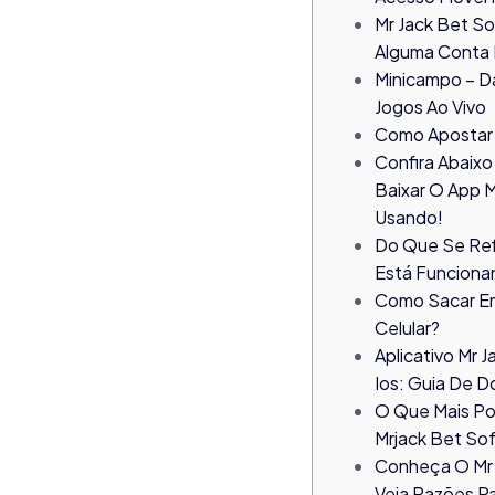
Mr Jack Bet S
Alguma Conta 
Minicampo – Da
Jogos Ao Vivo
Como Apostar 
Confira Abaixo
Baixar O App M
Usando!
Do Que Se Ref
Está Funciona
Como Sacar Em
Celular?
Aplicativo Mr 
Ios: Guia De 
O Que Mais P
Mrjack Bet So
Conheça O Mr 
Veja Razões Par