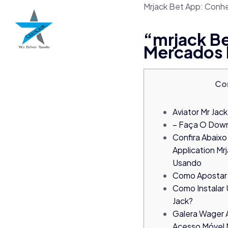
Mrjack Bet App: Conh
“mrjack B
Mercados 
Co
Aviator Mr Jac
– Faça O Dow
Confira Abaixo
Application Mrj
Usando
Como Apostar 
Como Instalar 
Jack?
Galera Wager 
Acesso Móvel