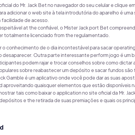
ficial do Mr. Jack Bet no navegador do seu celular e clique e
ara adicionar o web site à tela introdutória do aparelho é uma
facilidade de acesso.
espeitável at the confiável, o Mister Jack port Bet compreend
er totalmente licenciado from the regulamentado.
 o conhecimento de o dia incontestável para sacar operatin
ão desaparecer. Outra parte interessante perform jogo é um
cipantes podem rajar e trocar conselhos sobre como dictar a
opulares sobre reabastecer um depósito e sacar fundos são 
Jack Gamble é um aplicativo onde você pode dar as suas apost
id aproveitando quaisquer elementos que estão disponíveis n
strar tais como baixar o application no site oficial da Mr. Jac
depósitos e the retirada de suas premiações e quais os princ
ad