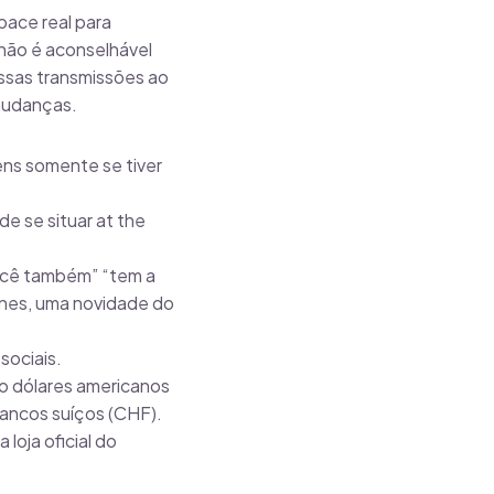
pace real para
não é aconselhável
ossas transmissões ao
 mudanças.
ens somente se tiver
de se situar at the
você também” “tem a
Mines, uma novidade do
sociais.
do dólares americanos
rancos suíços (CHF).
loja oficial do