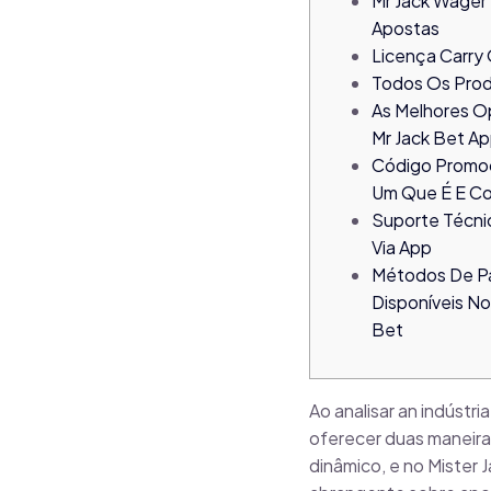
Mr Jack Wager
Apostas
Licença Carry 
Todos Os Prod
As Melhores 
Mr Jack Bet A
Código Promoc
Um Que É E C
Suporte Técni
Via App
Métodos De 
Disponíveis No 
Bet
Ao analisar an indústr
oferecer duas maneira
dinâmico, e no Mister