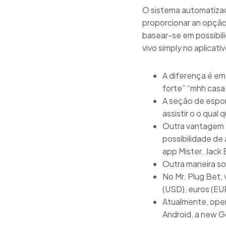
O sistema automatizado
proporcionar an opção
basear-se em possibil
vivo simply no aplicati
A diferença é em
forte” “mhh casa
A seção de esport
assistir o o qual q
Outra vantagem é
possibilidade de
app Mister. Jack 
Outra maneira so
No Mr. Plug Bet,
(USD), euros (EU
Atualmente, opera
Android, a new Go