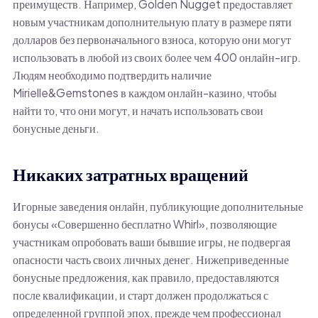
преимуществ. Например, Golden Nugget предоставляет
новым участникам дополнительную плату в размере пяти
долларов без первоначального взноса, которую они могут
использовать в любой из своих более чем 400 онлайн-игр.
Людям необходимо подтвердить наличие
Mirielle&Gemstones в каждом онлайн-казино, чтобы
найти то, что они могут, и начать использовать свои
бонусные деньги.
Никаких затратных вращений
Игорные заведения онлайн, публикующие дополнительные
бонусы «Совершенно бесплатно Whirl», позволяющие
участникам опробовать ваши бывшие игры, не подвергая
опасности часть своих личных денег. Нижеприведенные
бонусные предложения, как правило, предоставляются
после квалификации, и старт должен продолжаться с
определенной группой эпох, прежде чем профессионал