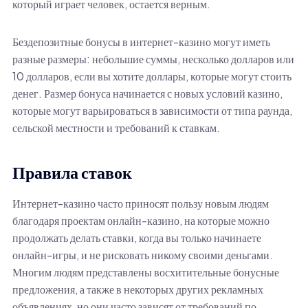
который играет человек, остается верным.
Бездепозитные бонусы в интернет-казино могут иметь
разные размеры: небольшие суммы, несколько долларов или
10 долларов, если вы хотите доллары, которые могут стоить
денег. Размер бонуса начинается с новых условий казино,
которые могут варьироваться в зависимости от типа раунда,
сельской местности и требований к ставкам.
Правила ставок
Интернет-казино часто приносят пользу новым людям
благодаря проектам онлайн-казино, на которые можно
продолжать делать ставки, когда вы только начинаете
онлайн-игры, и не рисковать никому своими деньгами.
Многим людям представлены восхитительные бонусные
предложения, а также в некоторых других рекламных
объявлениях, но они часто зависят от требований по