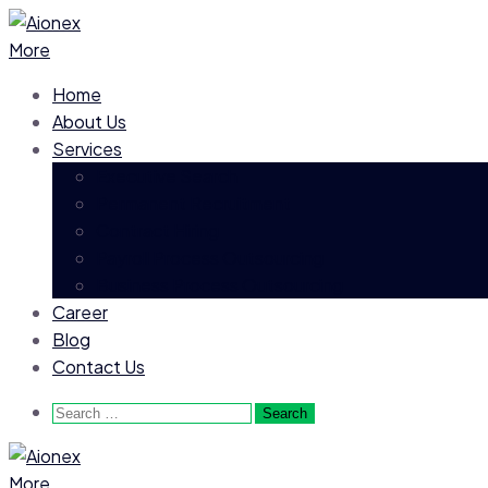
More
Home
About Us
Services
Executive Search
Permanent Recruitment
Contract Hiring
Payroll Process Outsourcing
Business Process Outsourcing
Career
Blog
Contact Us
Search
for:
More