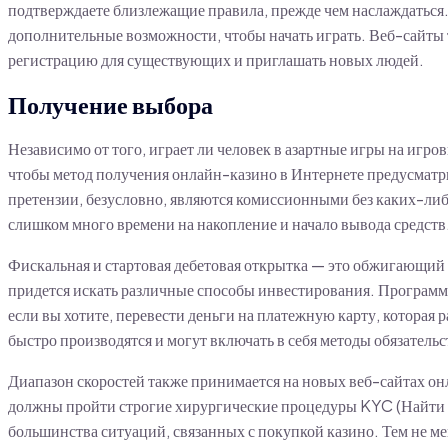
подтверждаете близлежащие правила, прежде чем наслаждаться.
дополнительные возможности, чтобы начать играть. Веб-сайты 
регистрацию для существующих и приглашать новых людей.
Получение выбора
Независимо от того, играет ли человек в азартные игры на игро
чтобы метод получения онлайн-казино в Интернете предусматри
претензии, безусловно, являются комиссионными без каких-либо
слишком много времени на накопление и начало вывода средств
Фискальная и стартовая дебетовая открытка — это обжигающий 
придется искать различные способы инвестирования. Програм
если вы хотите, перевести деньги на платежную карту, которая р
быстро производятся и могут включать в себя методы обязател
Диапазон скоростей также принимается на новых веб-сайтах о
должны пройти строгие хирургические процедуры KYC (Найти сво
большинства ситуаций, связанных с покупкой казино. Тем не м