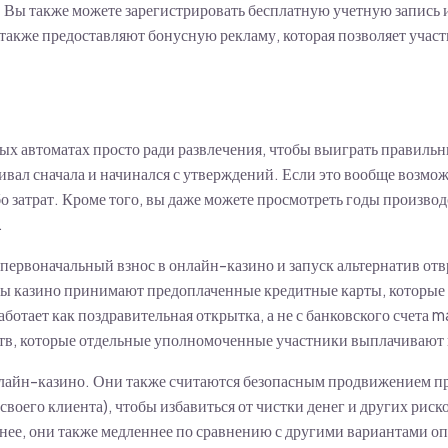
 Вы также можете зарегистрировать бесплатную учетную запись 
также предоставляют бонусную рекламу, которая позволяет участ
вых автоматах просто ради развлечения, чтобы выиграть правильн
вал сначала и начинался с утверждений. Если это вообще возмо
 затрат. Кроме того, вы даже можете просмотреть годы производс
.
первоначальный взнос в онлайн-казино и запуск альтернатив отв
мы казино принимают предоплаченные кредитные карты, которые
аботает как поздравительная открытка, а не с банковского счета 
ьств, которые отдельные уполномоченные участники выплачивают
нлайн-казино. Они также считаются безопасным продвижением пр
его клиента), чтобы избавиться от чистки денег и других риско
енее, они также медленнее по сравнению с другими вариантами о