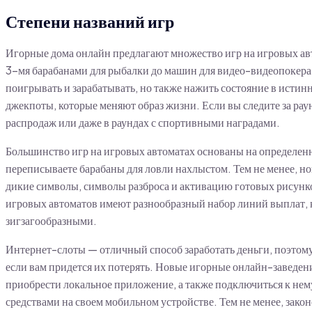
Степени названий игр
Игорные дома онлайн предлагают множество игр на игровых ав
3-мя барабанами для рыбалки до машин для видео-видеопокера 
поигрывать и зарабатывать, но также нажить состояние в исти
джекпоты, которые меняют образ жизни. Если вы следите за рау
распродаж или даже в раундах с спортивными наградами.
Большинство игр на игровых автоматах основаны на определенн
переписываете барабаны для ловли нахлыстом. Тем не менее, н
дикие символы, символы разброса и активацию готовых рисунко
игровых автоматов имеют разнообразный набор линий выплат, 
зигзагообразными.
Интернет-слоты — отличный способ заработать деньги, поэтому
если вам придется их потерять. Новые игорные онлайн-заведен
приобрести локальное приложение, а также подключиться к нем
средствами на своем мобильном устройстве. Тем не менее, закон