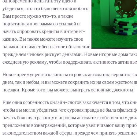
одновременно испытать эту идею и
убедиться, что это было легко для любого.
Вам просто нужно что-то, а также
портативная программа со ссылкой и
начать опробовать кредиты в интернет-
казино. Вы также можете изучить свои
навыки, что имеет бесплатное объяснение,
прежде чем человек рискует деньгами. Новые игорные дома так
ежедневную рекламу, чтобы поддерживать активность активных
Новое преимущество казино на игровых автоматах, вероятно, я
днем, так и небом, и вы можете сохранить их на своем жестком 
поездки. Кроме того, вы можете выиграть основные джекпоты!
Еще одна особенность онлайн-слотов заключается в том, что он
чтобы вы могли убедиться, что суровая правда не была сфальсиф
начать большую разницу в игровом автомате с собственным движ
предложения вознаграждений, которые увеличивают вашу прибы
законодательством каждой сферы, прежде чем принять решение 