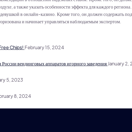
здухе, а также указать особенности эффекта для каждого региона
евушкой в ​​онлайн-казино. Кроме того, он должен содержать подс
вторизована и начинает управляться наблюдаемым экспертом.
Free Chips!
February 15, 2024
н России вендинговых аппаратов игорного заведения
January 2,
ary 5, 2023
bruary 8, 2024