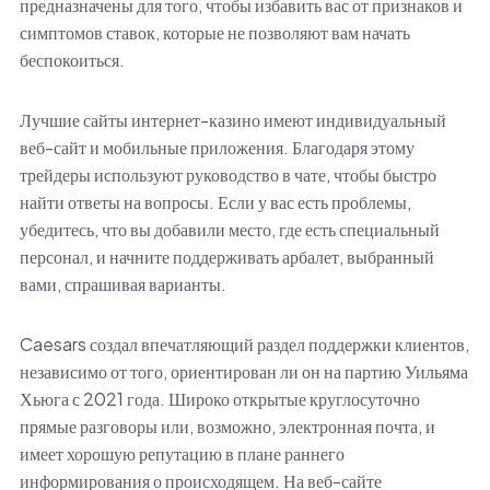
предназначены для того, чтобы избавить вас от признаков и
симптомов ставок, которые не позволяют вам начать
беспокоиться.
Лучшие сайты интернет-казино имеют индивидуальный
веб-сайт и мобильные приложения. Благодаря этому
трейдеры используют руководство в чате, чтобы быстро
найти ответы на вопросы. Если у вас есть проблемы,
убедитесь, что вы добавили место, где есть специальный
персонал, и начните поддерживать арбалет, выбранный
вами, спрашивая варианты.
Caesars создал впечатляющий раздел поддержки клиентов,
независимо от того, ориентирован ли он на партию Уильяма
Хьюга с 2021 года. Широко открытые круглосуточно
прямые разговоры или, возможно, электронная почта, и
имеет хорошую репутацию в плане раннего
информирования о происходящем. На веб-сайте