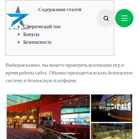
Содержание статей
Сферический тип
Бонусы
Безопасность
Выбирая казино, вы можете проверить коллекцию игр и
время работы сайта. Обычно приходится искать безопасную
систему и безопасную платформу.