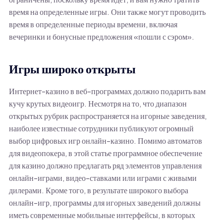
время на определенные игры. Они также могут проводить
время в определенные периоды времени, включая
вечеринки и бонусные предложения «пошли с сэром».
Игры широко открыты
Интернет-казино в веб-программах должно подарить вам
кучу крутых видеоигр. Несмотря на то, что диапазон
открытых рубрик распространяется на игорные заведения,
наиболее известные сотрудники публикуют огромный
выбор цифровых игр онлайн-казино. Помимо автоматов
для видеопокера, в этой статье программное обеспечение
для казино должно предлагать ряд элементов управления
онлайн-играми, видео-ставками или играми с живыми
дилерами. Кроме того, в результате широкого выбора
онлайн-игр, программы для игорных заведений должны
иметь современные мобильные интерфейсы, в которых