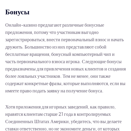
Бонусы
Онлайн-казино предлагают различные бонусные
предложения, потому что участникам выгодно
зарегистрироваться, внести первоначальный взнос и начать
дружить. Большинство из них представляют собой
бесплатные вращения, бонусный компьютерный чип и
часть первоначального взноса игрока. Следующие бонусы
предназначены для привлечения новых клиентов и создания
более лояльных участников. Тем не менее, они также
содержат конкретные фразы, которые выполняются, если вы
имеете право подать заявку на получение бонуса.
Хотя приложения для игорных заведений, как правило,
нравятся клиентам старше 21 года в контролируемых
Соединенных Штатах Америки, убедитесь, что вы делаете
ставки ответственно, но не экономите деньги, от которых