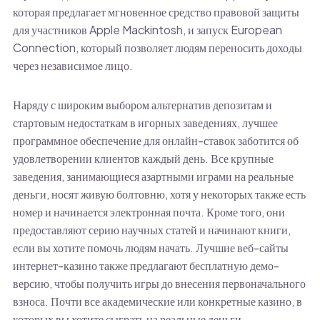
которая предлагает мгновенное средство правовой защиты
для участников Apple Mackintosh, и запуск European
Connection, который позволяет людям переносить доходы
через независимое лицо.
Наряду с широким выбором альтернатив депозитам и
стартовым недостаткам в игорных заведениях, лучшее
программное обеспечение для онлайн-ставок заботится об
удовлетворении клиентов каждый день. Все крупные
заведения, занимающиеся азартными играми на реальные
деньги, носят живую болтовню, хотя у некоторых также есть
номер и начинается электронная почта. Кроме того, они
предоставляют серию научных статей и начинают книги,
если вы хотите помочь людям начать. Лучшие веб-сайты
интернет-казино также предлагают бесплатную демо-
версию, чтобы получить игры до внесения первоначального
взноса. Почти все академические или конкретные казино, в
которых вы хотите сыграть на реальные деньги.