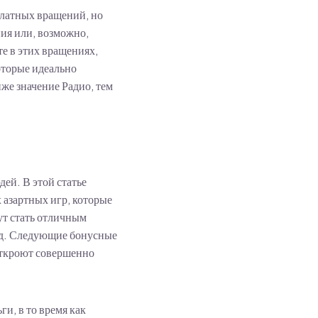
платных вращений, но
ия или, возможно,
те в этих вращениях,
оторые идеально
иже значение Радио, тем
ей. В этой статье
 азартных игр, которые
ут стать отличным
од. Следующие бонусные
откроют совершенно
и, в то время как