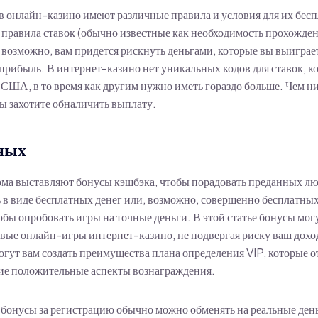
 онлайн-казино имеют различные правила и условия для их бес
правила ставок (обычно известные как необходимость прохожден
, возможно, вам придется рискнуть деньгами, которые вы выиграе
прибыль. В интернет-казино нет уникальных кодов для ставок, к
з США, в то время как другим нужно иметь гораздо больше. Чем н
вы захотите обналичить выплату.
ных
ма выставляют бонусы кэшбэка, чтобы порадовать преданных люд
в виде бесплатных денег или, возможно, совершенно бесплатных
обы опробовать игры на точные деньги. В этой статье бонусы мог
овые онлайн-игры интернет-казино, не подвергая риску ваш дох
гут вам создать преимущества плана определения VIP, которые 
гие положительные аспекты вознаграждения.
бонусы за регистрацию обычно можно обменять на реальные деньг