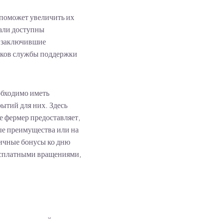
 поможет увеличить их
тали доступны
, заключившие
ников службы поддержки
обходимо иметь
рытий для них. Здесь
е фермер предоставляет,
ые преимущества или на
ничные бонусы ко дню
бесплатными вращениями,