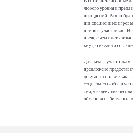
В Интернете игорные до
любого уровня и предл
поощрений. Разнообрази
инновационные игровые 
принять участников. Но 
прежде чем иметь возмо
внутри каждого соглашен
Для начала участникам 
предложено предостави
документы, такие как в
социального обеспечени
тем, что девушка беспл
обменена на бонусные м