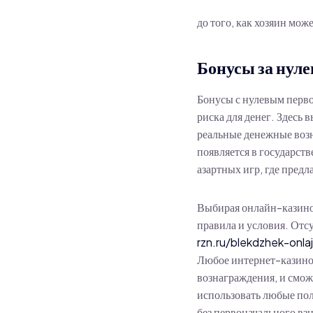
до того, как хозяин мо
Бонусы за нул
Бонусы с нулевым перво
риска для денег. Здесь 
реальные денежные возн
появляется в государст
азартных игр, где предл
Выбирая онлайн-казино
правила и условия. Отс
rzn.ru/blekdzhek-onla
Любое интернет-казино 
вознаграждения, и смож
использовать любые по
без первоначального взн