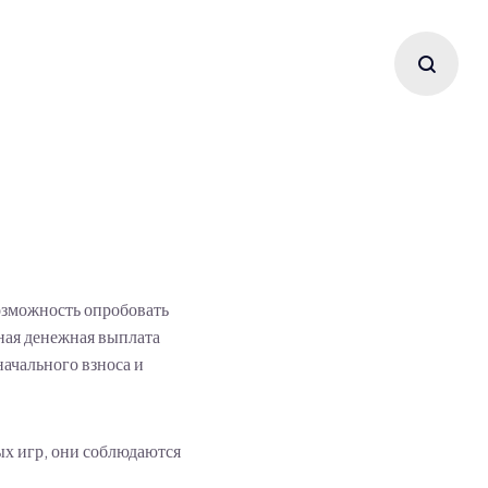
озможность опробовать
ная денежная выплата
ачального взноса и
ых игр, они соблюдаются