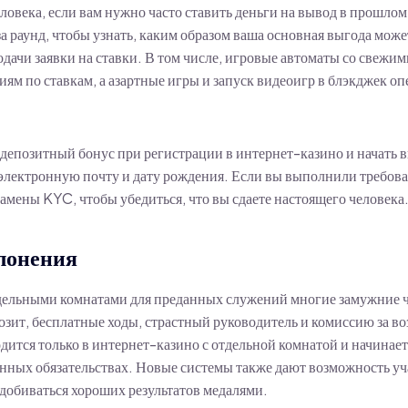
ловека, если вам нужно часто ставить деньги на вывод в прошло
а раунд, чтобы узнать, каким образом ваша основная выгода може
дачи заявки на ставки. В том числе, игровые автоматы со свежи
иям по ставкам, а азартные игры и запуск видеоигр в блэкджек 
депозитный бонус при регистрации в интернет-казино и начать
, электронную почту и дату рождения. Если вы выполнили требова
замены KYC, чтобы убедиться, что вы сдаете настоящего человека
лонения
тдельными комнатами для преданных служений многие замужние
зит, бесплатные ходы, страстный руководитель и комиссию за воз
дится только в интернет-казино с отдельной комнатой и начинает
енных обязательствах. Новые системы также дают возможность уч
 добиваться хороших результатов медалями.