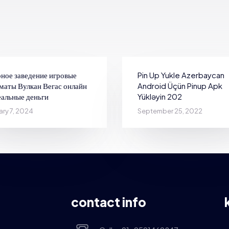
ное заведение игровые
Pin Up Yukle Azerbaycan
маты Вулкан Вегас онлайн
Android Üçün Pinup Apk
еальные деньги
Yükləyin 202
ary 7, 2024
September 25, 2022
contact info