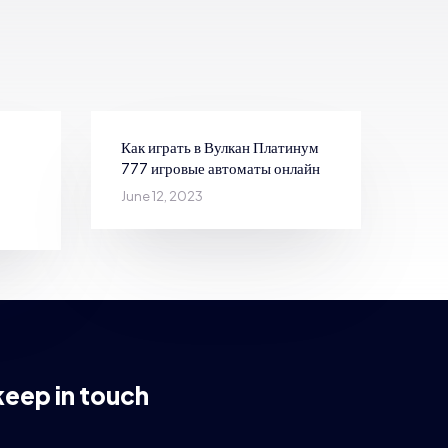
Как играть в Вулкан Платинум
777 игровые автоматы онлайн
June 12, 2023
keep in touch