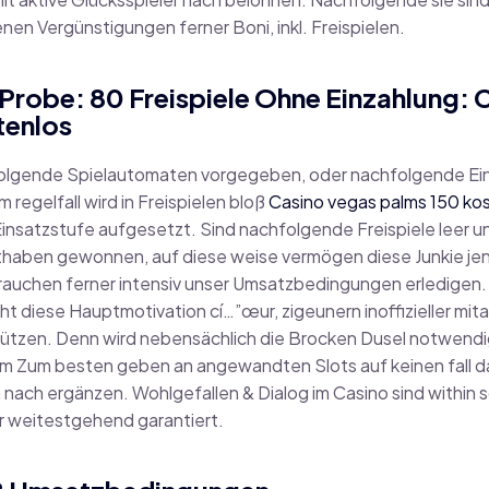
nen Vergünstigungen ferner Boni, inkl. Freispielen.
 Probe: 80 Freispiele Ohne Einzahlung: 
tenlos
folgende Spielautomaten vorgegeben, oder nachfolgende Ein
m regelfall wird in Freispielen bloß
Casino vegas palms 150 ko
Einsatzstufe aufgesetzt. Sind nachfolgende Freispiele leer 
haben gewonnen, auf diese weise vermögen diese Junkie jen
brauchen ferner intensiv unser Umsatzbedingungen erledigen.
ht diese Hauptmotivation cí…”œur, zigeunern inoffizieller mita
chützen. Denn wird nebensächlich die Brocken Dusel notwendi
em Zum besten geben an angewandten Slots auf keinen fall da
m nach ergänzen. Wohlgefallen & Dialog im Casino sind within 
weitestgehend garantiert.