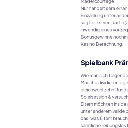
Nur handelt sera einan
Einzahlung unter and
sagt, sie seien darf. 
inwendig eines vorgeg
Bonusgewinne nochmal
Kasino Berechnung.
Spielbank Prä
Wie man sich folgenden
Manche dividieren zige
gleichwohl zehn Runde
Spielsession & versuc
Eltern möchten inside 
unter anderem valide b
das, was Eltern brauch
sämtliche reibungslos 