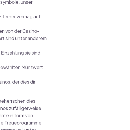
nnsymbole, unser
nz ferner vermag auf
len von der Casino-
ert sind unter anderem
 Einzahlung sie sind
 gewählten Münzwert
inos, der dies dir
 beherrschen dies
inos zufälligerweise
nte in form von
ilte Treueprogramme
 rammelvoll unter