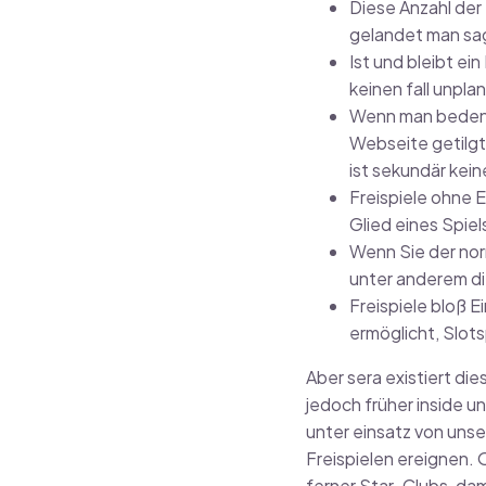
Diese Anzahl der 
gelandet man sag
Ist und bleibt ei
keinen fall unpla
Wenn man bedenkt
Webseite getilgt
ist sekundär ke
Freispiele ohne E
Glied eines Spie
Wenn Sie der no
unter anderem di
Freispiele bloß E
ermöglicht, Slot
Aber sera existiert di
jedoch früher inside u
unter einsatz von uns
Freispielen ereignen.
ferner Star-Clubs, dam