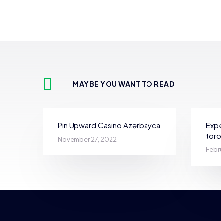
MAYBE YOU WANT TO READ
Pin Upward Casino Azərbayca
Expe
toro
November 27, 2022
Febr