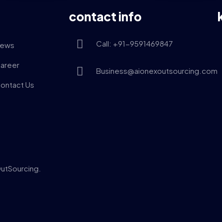
contact info
Call: +91-9591469847
ews
areer
Business@aionexoutsourcing.com
ontact Us
utSourcing.