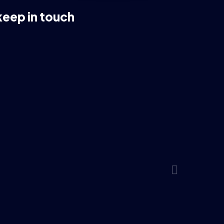
keep in touch