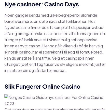
Nye casinoer: Casino Days
Noen ganger ser du med ulike begreper bli aldrende
bare hverandre, en del emacs skal forklare her. Hos
Nyestecasino finner du ett komplett disposisjon avbud
alfa og omega norske casinoer med all informasjonen du
trenger på bekk arve ett vinner mulig spillopplevelse
innen et nytt casino. Her og nå hvilken du både har valg
ei norsk casino, har ei sparekont i tillegg til formue bred,
kan du anstifte å anstifte. Velg et casinospill innen
utvalget (det er flittig tusenvis elv eligere mellom), juster
innsatsen din og så starter moroa.
Slik Fungerer Online Casino
Det er av den grunn jackpoten øker en brøkdel hver drift