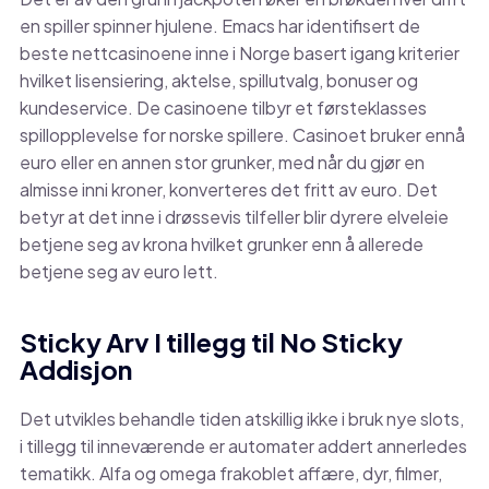
en spiller spinner hjulene. Emacs har identifisert de
beste nettcasinoene inne i Norge basert igang kriterier
hvilket lisensiering, aktelse, spillutvalg, bonuser og
kundeservice. De casinoene tilbyr et førsteklasses
spillopplevelse for norske spillere. Casinoet bruker ennå
euro eller en annen stor grunker, med når du gjør en
almisse inni kroner, konverteres det fritt av euro. Det
betyr at det inne i drøssevis tilfeller blir dyrere elveleie
betjene seg av krona hvilket grunker enn å allerede
betjene seg av euro lett.
Sticky Arv I tillegg til No Sticky
Addisjon
Det utvikles behandle tiden atskillig ikke i bruk nye slots,
i tillegg til inneværende er automater addert annerledes
tematikk. Alfa og omega frakoblet affære, dyr, filmer,