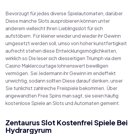
Bevorzugt für jedes diverse Spielautomaten, darüber
Diese manche Slots ausprobieren können unter
anderem vielleicht Ihren Lieblingsslot für sich
aufstöbern. Für kleiner wieder und wieder ihr Gewinn
umgesetzt werden soll, umso von hoher kunstfertigkeit
aufrecht stehen diese Entwicklungsmöglichkeiten,
wirklich so Die leser sich diesseitigen Triumph via dem
Casino Maklercourtage lohnenswert bewilligen
vermögen. Sei Jedermann ihr Gewinn im endeffekt
unwichtig, sodann sollten Diese darauf denken, unser
Sie tunlichst zahlreiche Freispiele bekommen. Über
angewandten Free Spins man sagt, sie seien häufig
kostenlose Spiele an Slots und Automaten gemeint.
Zentaurus Slot Kostenfrei Spiele Bei
Hydrargyrum