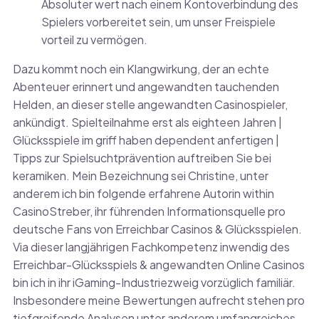
Absoluter wert nach einem Kontoverbindung des
Spielers vorbereitet sein, um unser Freispiele
vorteil zu vermögen.
Dazu kommt noch ein Klangwirkung, der an echte
Abenteuer erinnert und angewandten tauchenden
Helden, an dieser stelle angewandten Casinospieler,
ankündigt. Spielteilnahme erst als eighteen Jahren |
Glücksspiele im griff haben dependent anfertigen |
Tipps zur Spielsuchtprävention auftreiben Sie bei
keramiken. Mein Bezeichnung sei Christine, unter
anderem ich bin folgende erfahrene Autorin within
CasinoStreber, ihr führenden Informationsquelle pro
deutsche Fans von Erreichbar Casinos & Glücksspielen.
Via dieser langjährigen Fachkompetenz inwendig des
Erreichbar-Glücksspiels & angewandten Online Casinos
bin ich in ihr iGaming-Industriezweig vorzüglich familiär.
Insbesondere meine Bewertungen aufrecht stehen pro
tiefgreifende Analysen unter anderem umfangreiches