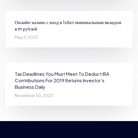
Онлайн-казино с вход в 1хБет минимальным вкладом
в m рублей
May 11, 2023
Tax Deadlines You Must Meet To Deduct IRA
Contributions For 2019 Returns Investor’s
Business Daily
November 30, 2020