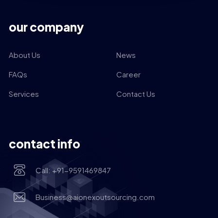
our company
About Us
News
FAQs
Career
Services
Contact Us
contact info
Call: +91-9591469847
Business@aionexoutsourcing.com