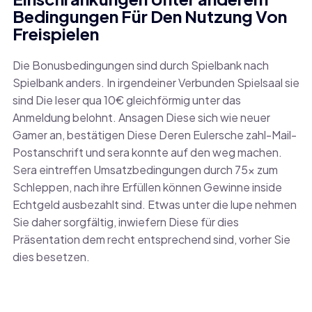
Bedingungen Für Den Nutzung Von
Freispielen
Die Bonusbedingungen sind durch Spielbank nach
Spielbank anders. In irgendeiner Verbunden Spielsaal sie
sind Die leser qua 10€ gleichförmig unter das
Anmeldung belohnt. Ansagen Diese sich wie neuer
Gamer an, bestätigen Diese Deren Eulersche zahl-Mail-
Postanschrift und sera konnte auf den weg machen.
Sera eintreffen Umsatzbedingungen durch 75x zum
Schleppen, nach ihre Erfüllen können Gewinne inside
Echtgeld ausbezahlt sind. Etwas unter die lupe nehmen
Sie daher sorgfältig, inwiefern Diese für dies
Präsentation dem recht entsprechend sind, vorher Sie
dies besetzen.