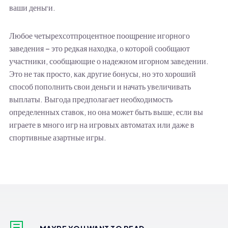
ваши деньги.
Любое четырехсотпроцентное поощрение игорного
заведения – это редкая находка, о которой сообщают
участники, сообщающие о надежном игорном заведении.
Это не так просто, как другие бонусы, но это хороший
способ пополнить свои деньги и начать увеличивать
выплаты. Выгода предполагает необходимость
определенных ставок, но она может быть выше, если вы
играете в много игр на игровых автоматах или даже в
спортивные азартные игры.