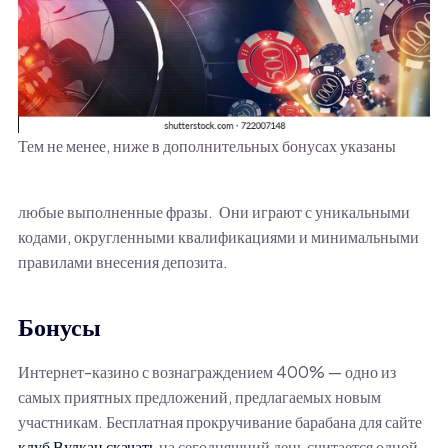
Тем не менее, ниже в дополнительных бонусах указаны
любые выполненные фразы.
Они играют с уникальными
кодами, округленными квалификациями и минимальными
правилами внесения депозита.
Бонусы
Интернет-казино с вознаграждением 400% — одно из
самых приятных предложений, предлагаемых новым
участникам. Бесплатная прокручивание барабана для сайте
клуб Вулкан скачать
на сегодняшний день считается одной