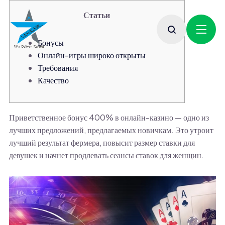
Статьи
Бонусы
Онлайн-игры широко открыты
Требования
Качество
Приветственное бонус 400% в онлайн-казино — одно из
лучших предложений, предлагаемых новичкам. Это утроит
лучший результат фермера, повысит размер ставки для
девушек и начнет продлевать сеансы ставок для женщин.