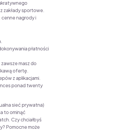
lukratywnego
ez zakłady sportowe.
 cenne nagrody i
h.
 dokonywania płatności
to zawsze masz do
ekawą ofertę.
lepów z aplikacjami.
 unces ponad twenty
ualna sieć prywatna)
la to ominąć
atch. Czy chciałbyś
rony? Pomocne może