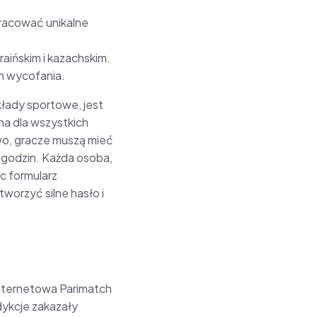
racować unikalne
raińskim i kazachskim.
ch wycofania.
kłady sportowe, jest
na dla wszystkich
ywo, gracze muszą mieć
 godzin. Każda osoba,
c formularz
tworzyć silne hasło i
internetowa Parimatch
sdykcje zakazały