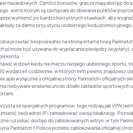
 gier hazardowych. Oprócz bonusów, gracze mają dostęp do 
ego, watts którym są zachęcani do zbierania punktów poprz
ępnie wymienić po bardzo korzystnych stawkach, aby wygrać
 zakłady za darmo przy użyciu osobistego kodu promocyjnego.
żna przesłać bezpośrednio na stronę internetową Parimatc
tch pl może być używana do wypłacania pieniędzy (wypłaty),
rii konta.
stawić w dzień kiedy nie meczu twojego ulubionego sportu, 
0 wydarzeń codziennie, w których mhh pewno znajdziesz ci
ie apki wyłącznie z oficjalnej strony Parimatch i oficjalnych sk
nia niebywałe wrażenia unces działki zakładów sportowych
ortami.
rzysta se specjalnych programów, tego rodzaju jak VPN (wirt
 zmienić swój adres IP i zamaskować swoją lokalizację. Pozwa
czne i uzyskać dostęp do zablokowanych witryn, w tym Parim
yna Parimatch t Polsce pomimo zablokowania oficjalnej st