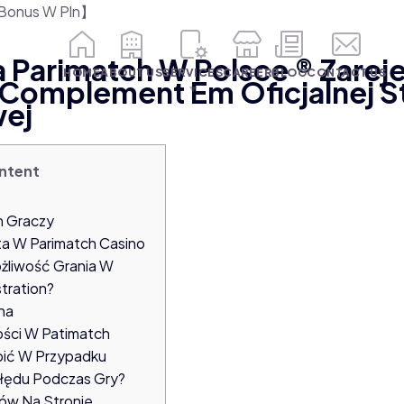
 Bonus W Pln】
a Parimatch W Polsce ® Zareje
HOME
ABOUT US
SERVICES
CAREER
BLOG
CONTACT US
 Complement Em Oficjalnej S
wej
ntent
h Graczy
ta W Parimatch Casino
ożliwość Grania W
tration?
lna
ści W Patimatch
bić W Przypadku
łędu Podczas Gry?
ów Na Stronie