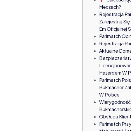
Meczach?
Rejestracja Pa
Zarejestruj Si
Em Oficjalnej 
Parimatch Opi
Rejestracja Pa
Aktualne Dom
Bezpieczeństw
Licencjonowan
Hazardem W Pa
Parimatch Pols
Bukmacher Za
W Polsce
Wiarygodność
Bukmacherski
Obsługa Klien
Parimatch Przy