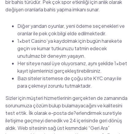
bir bahis türüdür. Pek çok spor etkinliği için anlık olarak
değişen oranlarla bahis yapma imkanı sunar.
Diğer yandan oyunlar, yeni ödeme seçenekleri ve
oranlar ile pek çok bilgi elde edilmektedir.
1xbet Casino’ya kaydolmak için bugün harekete
geçin ve kumar tutkunuzu tatmin edecek
unutulmaz bir deneyim yaşayın.
Her siteye nasıl üye oluyorsanız, aynı şekilde 1xbet
kayıt işlemlerinizi gerçekleştirebilirsiniz.
Bazı siteler istemese de çoğu site KYC onayı ile
para çekmeyi zorunlu tutmaktadır.
Sizler için müşteri hizmetlerinin gerçekten de zamanında
sorunumuza çözüm bulup bulamayacağını ve kalitesini
test ettik. İlk olarak e-posta de?erlendirmek suretiyle
iletişime geçmeyi denedik ve 24 içerisinde geri dönüş
aldık. Web sitesinin sağ üst kısmındaki “Geri Ara”