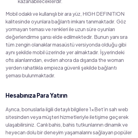
kazanabileceklerdir.
Mobil odaklı ve kullanışlı bir ara yüz, HIGH DEFINITION
kalitesinde oyunlara bağlantı imkanı tanımaktadır. Göz
yormayan teması ve renkleri ile uzun süre oyunları
değerlendirme şansı elde edilmektedir. Bunun yanı sıra
tüm zengin olanaklar masaüstü versiyonda olduğu gibi
aynı şekilde mobil üzerinde yer almaktadır. İşyerindeki
ofis alanlarından, evden ahora da dışarıda the woman
yerden rahatlıkla empieza güvenli şekilde bağlantı
şeması bulunmaktadır.
Hesabınıza Para Yatırın
Ayrıca, bonuslarla ilgili detaylı bilgilere 1xBet’in sah web
sitesinden veya müşteri hizmetleriyle iletişime geçerek
ulaşabilirsiniz. Canlı bahis, bahis tutkunlarının dinamik ve
heyecan dolu bir deneyim yaşamalarını sağlayan popüler