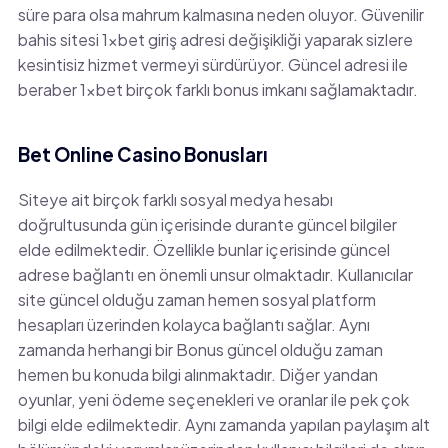
süre para olsa mahrum kalmasına neden oluyor. Güvenilir
bahis sitesi 1xbet giriş adresi değişikliği yaparak sizlere
kesintisiz hizmet vermeyi sürdürüyor. Güncel adresi ile
beraber 1xbet birçok farklı bonus imkanı sağlamaktadır.
Bet Online Casino Bonusları
Siteye ait birçok farklı sosyal medya hesabı
doğrultusunda gün içerisinde durante güncel bilgiler
elde edilmektedir. Özellikle bunlar içerisinde güncel
adrese bağlantı en önemli unsur olmaktadır. Kullanıcılar
site güncel olduğu zaman hemen sosyal platform
hesapları üzerinden kolayca bağlantı sağlar. Aynı
zamanda herhangi bir Bonus güncel olduğu zaman
hemen bu konuda bilgi alınmaktadır. Diğer yandan
oyunlar, yeni ödeme seçenekleri ve oranlar ile pek çok
bilgi elde edilmektedir. Aynı zamanda yapılan paylaşım alt