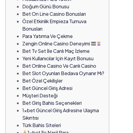
Doğum Günü Bonusu
Bet On Line Casino Bonusları
Özel Etkinlik Empieza Turnuva
Bonusları
Para Yatırma Ve Çekme
Zengin Online Casino Deneyimi
Bet Tv Set İle Canlı Maç İzleme
Yeni Kullanıcılar Için Kayıt Bonusu
Bet Online Casino Ve Canlı Casino
Bet Slot Oyunları Bedava Oynanır Mı?
Bet Özel Çekilişler
Bet Güncel Giriş Adresi
Müşteri Desteği
Bet Giriş Bahis Seçenekleri
1xbet Güncel Giriş Adresine Ulaşma
Sıkıntısı
Türk Bahis Siteleri
1xbet İle Nasil Para