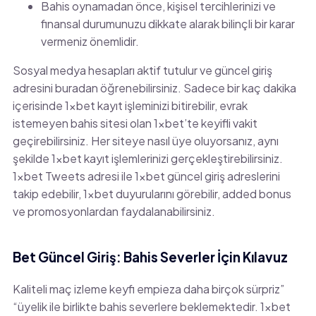
Bahis oynamadan önce, kişisel tercihlerinizi ve
finansal durumunuzu dikkate alarak bilinçli bir karar
vermeniz önemlidir.
Sosyal medya hesapları aktif tutulur ve güncel giriş
adresini buradan öğrenebilirsiniz. Sadece bir kaç dakika
içerisinde 1xbet kayıt işleminizi bitirebilir, evrak
istemeyen bahis sitesi olan 1xbet’te keyifli vakit
geçirebilirsiniz. Her siteye nasıl üye oluyorsanız, aynı
şekilde 1xbet kayıt işlemlerinizi gerçekleştirebilirsiniz.
1xbet Tweets adresi ile 1xbet güncel giriş adreslerini
takip edebilir, 1xbet duyurularını görebilir, added bonus
ve promosyonlardan faydalanabilirsiniz.
Bet Güncel Giriş: Bahis Severler İçin Kılavuz
Kaliteli maç izleme keyfi empieza daha birçok sürpriz”
“üyelik ile birlikte bahis severlere beklemektedir. 1xbet