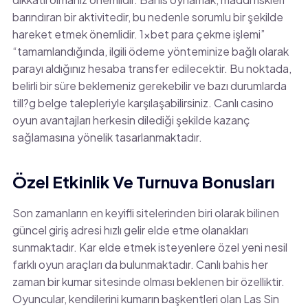
barındıran bir aktivitedir, bu nedenle sorumlu bir şekilde
hareket etmek önemlidir. 1xbet para çekme işlemi”
“tamamlandığında, ilgili ödeme yönteminize bağlı olarak
parayı aldığınız hesaba transfer edilecektir. Bu noktada,
belirli bir süre beklemeniz gerekebilir ve bazı durumlarda
till?g belge talepleriyle karşılaşabilirsiniz. Canlı casino
oyun avantajları herkesin dilediği şekilde kazanç
sağlamasına yönelik tasarlanmaktadır.
Özel Etkinlik Ve Turnuva Bonusları
Son zamanların en keyifli sitelerinden biri olarak bilinen
güncel giriş adresi hızlı gelir elde etme olanakları
sunmaktadır. Kar elde etmek isteyenlere özel yeni nesil
farklı oyun araçları da bulunmaktadır. Canlı bahis her
zaman bir kumar sitesinde olması beklenen bir özelliktir.
Oyuncular, kendilerini kumarın başkentleri olan Las Sin