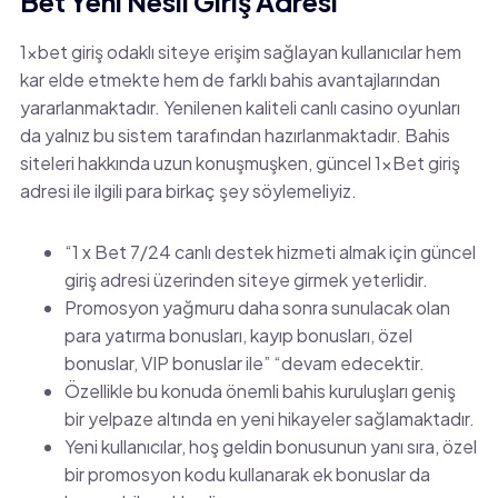
Bet Yeni Nesil Giriş Adresi
1xbet giriş odaklı siteye erişim sağlayan kullanıcılar hem
kar elde etmekte hem de farklı bahis avantajlarından
yararlanmaktadır. Yenilenen kaliteli canlı casino oyunları
da yalnız bu sistem tarafından hazırlanmaktadır. Bahis
siteleri hakkında uzun konuşmuşken, güncel 1xBet giriş
adresi ile ilgili para birkaç şey söylemeliyiz.
“1 x Bet 7/24 canlı destek hizmeti almak için güncel
giriş adresi üzerinden siteye girmek yeterlidir.
Promosyon yağmuru daha sonra sunulacak olan
para yatırma bonusları, kayıp bonusları, özel
bonuslar, VIP bonuslar ile” “devam edecektir.
Özellikle bu konuda önemli bahis kuruluşları geniş
bir yelpaze altında en yeni hikayeler sağlamaktadır.
Yeni kullanıcılar, hoş geldin bonusunun yanı sıra, özel
bir promosyon kodu kullanarak ek bonuslar da