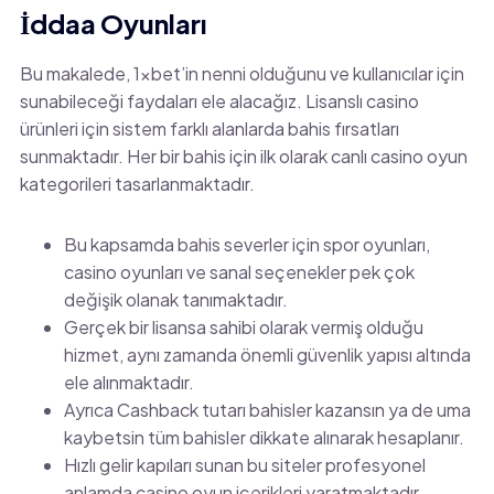
İddaa Oyunları
Bu makalede, 1xbet’in nenni olduğunu ve kullanıcılar için
sunabileceği faydaları ele alacağız. Lisanslı casino
ürünleri için sistem farklı alanlarda bahis fırsatları
sunmaktadır. Her bir bahis için ilk olarak canlı casino oyun
kategorileri tasarlanmaktadır.
Bu kapsamda bahis severler için spor oyunları,
casino oyunları ve sanal seçenekler pek çok
değişik olanak tanımaktadır.
Gerçek bir lisansa sahibi olarak vermiş olduğu
hizmet, aynı zamanda önemli güvenlik yapısı altında
ele alınmaktadır.
Ayrıca Cashback tutarı bahisler kazansın ya de uma
kaybetsin tüm bahisler dikkate alınarak hesaplanır.
Hızlı gelir kapıları sunan bu siteler profesyonel
anlamda casino oyun içerikleri yaratmaktadır.