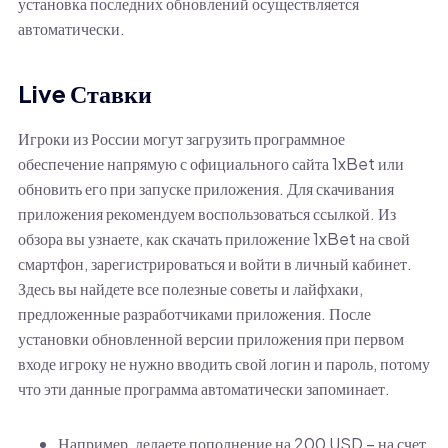
установка последних обновлений осуществляется
автоматически.
Live Ставки
Игроки из России могут загрузить программное
обеспечение напрямую с официального сайта 1xBet или
обновить его при запуске приложения. Для скачивания
приложения рекомендуем воспользоваться ссылкой. Из
обзора вы узнаете, как скачать приложение 1xBet на свой
смартфон, зарегистрироваться и войти в личный кабинет.
Здесь вы найдете все полезные советы и лайфхаки,
предложенные разработчиками приложения. После
установки обновленной версии приложения при первом
входе игроку не нужно вводить свой логин и пароль, потому
что эти данные программа автоматически запоминает.
Например, делаете пополнение на 200 USD – на счет