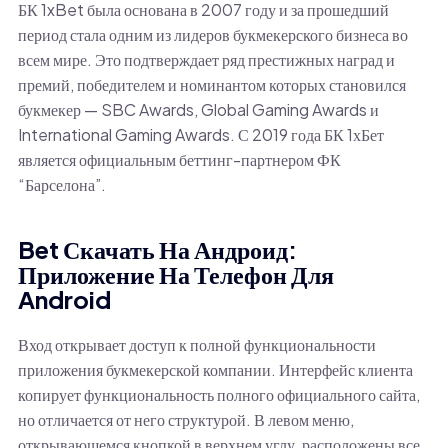
БК 1xBet была основана в 2007 году и за прошедший
период стала одним из лидеров букмекерского бизнеса во
всем мире. Это подтверждает ряд престижных наград и
премий, победителем и номинантом которых становился
букмекер — SBC Awards, Global Gaming Awards и
International Gaming Awards. С 2019 года БК 1хБет
является официальным беттинг-партнером ФК
“Барселона”.
Bet Скачать На Андроид:
Приложение На Телефон Для
Android
Вход открывает доступ к полной функциональности
приложения букмекерской компании. Интерфейс клиента
копирует функциональность полного официального сайта,
но отличается от него структурой. В левом меню,
открывающемся кнопкой в верхнем углу, расположены все