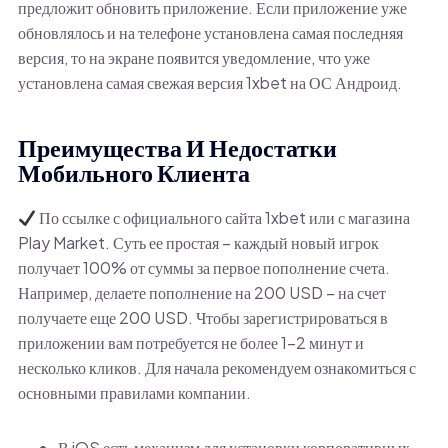
предложит обновить приложение. Если приложение уже
обновлялось и на телефоне установлена самая последняя
версия, то на экране появится уведомление, что уже
установлена самая свежая версия 1xbet на ОС Андроид.
Преимущества И Недостатки
Мобильного Клиента
По ссылке с официального сайта 1xbet или с магазина
Play Market. Суть ее простая – каждый новый игрок
получает 100% от суммы за первое пополнение счета.
Например, делаете пополнение на 200 USD – на счет
получаете еще 200 USD. Чтобы зарегистрироваться в
приложении вам потребуется не более 1-2 минут и
несколько кликов. Для начала рекомендуем ознакомиться с
основными правилами компании.
В iOS есть механизм для установки корпоративных