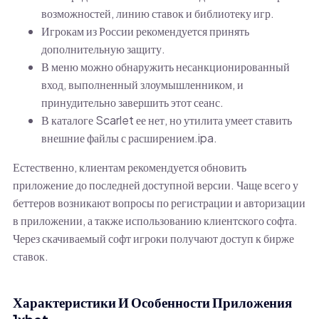
возможностей, линию ставок и библиотеку игр.
Игрокам из России рекомендуется принять
дополнительную защиту.
В меню можно обнаружить несанкционированный
вход, выполненный злоумышленником, и
принудительно завершить этот сеанс.
В каталоге Scarlet ее нет, но утилита умеет ставить
внешние файлы с расширением.ipa.
Естественно, клиентам рекомендуется обновить
приложение до последней доступной версии. Чаще всего у
беттеров возникают вопросы по регистрации и авторизации
в приложении, а также использованию клиентского софта.
Через скачиваемый софт игроки получают доступ к бирже
ставок.
Характеристики И Особенности Приложения