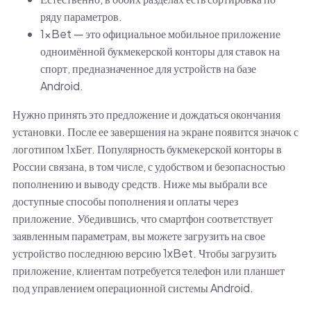
ряду параметров.
1xBet — это официальное мобильное приложение
одноимённой букмекерской конторы для ставок на
спорт, предназначенное для устройств на базе
Android.
Нужно принять это предложение и дождаться окончания
установки. После ее завершения на экране появится значок с
логотипом 1хБет. Популярность букмекерской конторы в
России связана, в том числе, с удобством и безопасностью
пополнению и выводу средств. Ниже мы выбрали все
доступные способы пополнения и оплаты через
приложение. Убедившись, что смартфон соответствует
заявленным параметрам, вы можете загрузить на свое
устройство последнюю версию 1xBet. Чтобы загрузить
приложение, клиентам потребуется телефон или планшет
под управлением операционной системы Android.