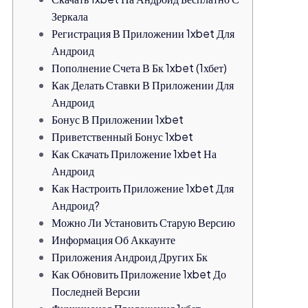
Зеркала
Регистрация В Приложении 1xbet Для
Андроид
Пополнение Счета В Бк 1xbet (1хбет)
Как Делать Ставки В Приложении Для
Андроид
Бонус В Приложении 1xbet
Приветственный Бонус 1xbet
Как Скачать Приложение 1xbet На
Андроид
Как Настроить Приложение 1xbet Для
Андроид?
Можно Ли Установить Старую Версию
Информация Об Аккаунте
Приложения Андроид Других Бк
Как Обновить Приложение 1xbet До
Последней Версии