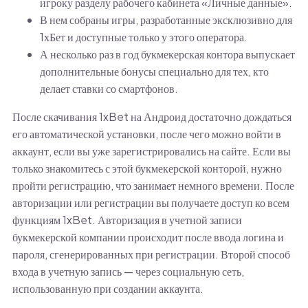
игроку разделу рабочего кабинета «Личные данные».
В нем собраны игры, разработанные эксклюзивно для
1хБет и доступные только у этого оператора.
А несколько раз в год букмекерская контора выпускает
дополнительные бонусы специально для тех, кто
делает ставки со смартфонов.
После скачивания 1xBet на Андроид достаточно дождаться
его автоматической установки, после чего можно войти в
аккаунт, если вы уже зарегистрировались на сайте. Если вы
только знакомитесь с этой букмекерской конторой, нужно
пройти регистрацию, что занимает немного времени. После
авторизации или регистрации вы получаете доступ ко всем
функциям 1xBet. Авторизация в учетной записи
букмекерской компании происходит после ввода логина и
пароля, сгенерированных при регистрации. Второй способ
входа в учетную запись — через социальную сеть,
использованную при создании аккаунта.