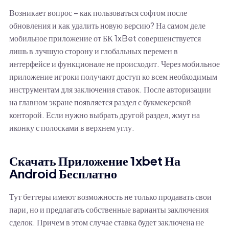
Возникает вопрос – как пользоваться софтом после
обновления и как удалить новую версию? На самом деле
мобильное приложение от БК 1xBet совершенствуется
лишь в лучшую сторону и глобальных перемен в
интерфейсе и функционале не происходит. Через мобильное
приложение игроки получают доступ ко всем необходимым
инструментам для заключения ставок. После авторизации
на главном экране появляется раздел с букмекерской
конторой. Если нужно выбрать другой раздел, жмут на
иконку с полосками в верхнем углу.
Скачать Приложение 1xbet На
Android Бесплатно
Тут беттеры имеют возможность не только продавать свои
пари, но и предлагать собственные варианты заключения
сделок. Причем в этом случае ставка будет заключена не