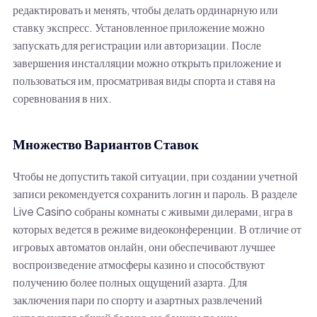
редактировать и менять, чтобы делать ординарную или
ставку экспресс. Установленное приложение можно
запускать для регистрации или авторизации. После
завершения инсталляции можно открыть приложение и
пользоваться им, просматривая виды спорта и ставя на
соревнования в них.
Множество Вариантов Ставок
Чтобы не допустить такой ситуации, при создании учетной
записи рекомендуется сохранить логин и пароль. В разделе
Live Casino собраны комнаты с живыми дилерами, игра в
которых ведется в режиме видеоконференции. В отличие от
игровых автоматов онлайн, они обеспечивают лучшее
воспроизведение атмосферы казино и способствуют
получению более полных ощущений азарта. Для
заключения пари по спорту и азартных развлечений