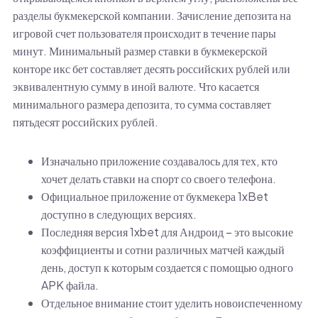
разделы букмекерской компании. Зачисление депозита на
игровой счет пользователя происходит в течение пары
минут. Минимальный размер ставки в букмекерской
конторе икс бет составляет десять российских рублей или
эквивалентную сумму в иной валюте. Что касается
минимального размера депозита, то сумма составляет
пятьдесят российских рублей.
Изначально приложение создавалось для тех, кто
хочет делать ставки на спорт со своего телефона.
Официальное приложение от букмекера 1xBet
доступно в следующих версиях.
Последняя версия 1xbet для Андроид – это высокие
коэффициенты и сотни различных матчей каждый
день, доступ к которым создается с помощью одного
APK файла.
Отдельное внимание стоит уделить новоиспеченному