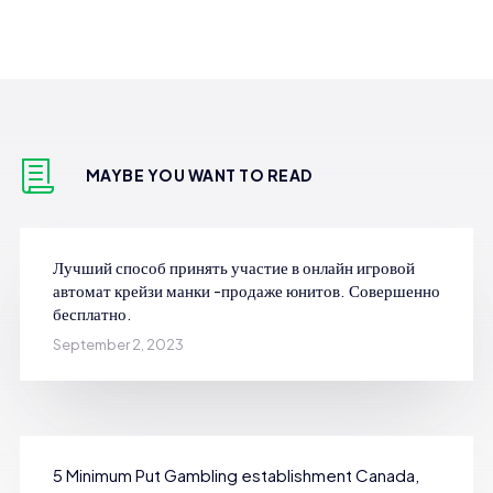
MAYBE YOU WANT TO READ
Лучший способ принять участие в онлайн игровой
автомат крейзи манки -продаже юнитов. Совершенно
бесплатно.
September 2, 2023
5 Minimum Put Gambling establishment Canada,