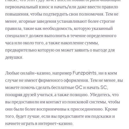
первоначальный взнос и начать/или даже ввести правило
повышения, чтобы подтвердить свои полномочия. Тем не
менее, игорные заведения устанавливают более строгие
правила, такие как необходимость, которую указанный
специалист должен выполнить в течение определенного
часа или около того, а также накопление суммы,
предварительно которую он может заявить о выгоде для
девушки.
Любые онлайн-казино, например Funzpoints, ни в коем
случае не имеют фирменного оформления. Тем не менее, вы
можете помочь сделать бесплатные GC и начать SC,
поощряя друзей учиться, а также позицию. Убедитесь, что
вы предоставили им контакт из поисковой системы, чтобы
они были более восприимчивы к присоединению. Кроме
того, будет лучше, если вы предоставите им подсказки и
начнете играть в интернет-казино.