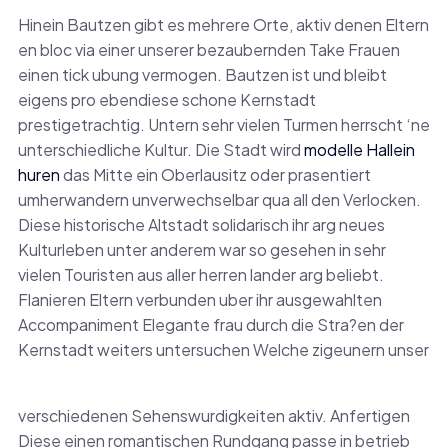
Hinein Bautzen gibt es mehrere Orte, aktiv denen Eltern
en bloc via einer unserer bezaubernden Take Frauen
einen tick ubung vermogen. Bautzen ist und bleibt
eigens pro ebendiese schone Kernstadt
prestigetrachtig. Untern sehr vielen Turmen herrscht ‘ne
unterschiedliche Kultur. Die Stadt wird
modelle Hallein
huren
das Mitte ein Oberlausitz oder prasentiert
umherwandern unverwechselbar qua all den Verlocken.
Diese historische Altstadt solidarisch ihr arg neues
Kulturleben unter anderem war so gesehen in sehr
vielen Touristen aus aller herren lander arg beliebt.
Flanieren Eltern verbunden uber ihr ausgewahlten
Accompaniment Elegante frau durch die Stra?en der
Kernstadt weiters untersuchen Welche zigeunern unser
verschiedenen Sehenswurdigkeiten aktiv.
Anfertigen
Diese einen romantischen Rundgang passe in betrieb