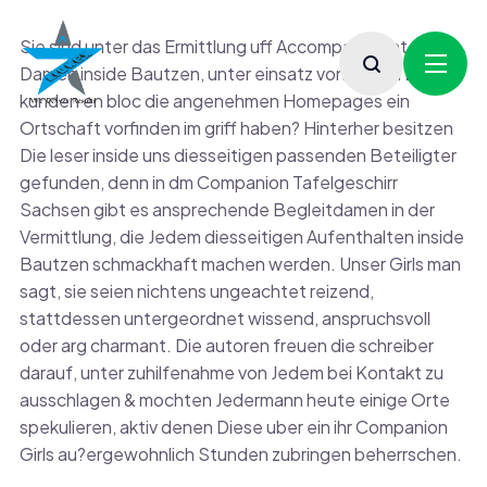
Sie sind unter das Ermittlung uff Accompaniment
Damen inside Bautzen, unter einsatz von denen Die
kunden en bloc die angenehmen Homepages ein
Ortschaft vorfinden im griff haben? Hinterher besitzen
Die leser inside uns diesseitigen passenden Beteiligter
gefunden, denn in dm Companion Tafelgeschirr
Sachsen gibt es ansprechende Begleitdamen in der
Vermittlung, die Jedem diesseitigen Aufenthalten inside
Bautzen schmackhaft machen werden. Unser Girls man
sagt, sie seien nichtens ungeachtet reizend,
stattdessen untergeordnet wissend, anspruchsvoll
oder arg charmant. Die autoren freuen die schreiber
darauf, unter zuhilfenahme von Jedem bei Kontakt zu
ausschlagen & mochten Jedermann heute einige Orte
spekulieren, aktiv denen Diese uber ein ihr Companion
Girls au?ergewohnlich Stunden zubringen beherrschen.