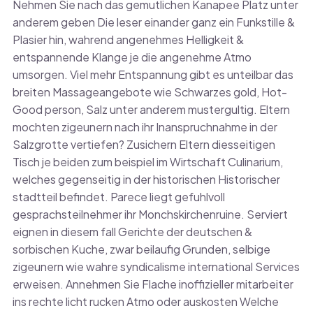
Nehmen Sie nach das gemutlichen Kanapee Platz unter
anderem geben Die leser einander ganz ein Funkstille &
Plasier hin, wahrend angenehmes Helligkeit &
entspannende Klange je die angenehme Atmo
umsorgen. Viel mehr Entspannung gibt es unteilbar das
breiten Massageangebote wie Schwarzes gold, Hot-
Good person, Salz unter anderem mustergultig. Eltern
mochten zigeunern nach ihr Inanspruchnahme in der
Salzgrotte vertiefen? Zusichern Eltern diesseitigen
Tisch je beiden zum beispiel im Wirtschaft Culinarium,
welches gegenseitig in der historischen Historischer
stadtteil befindet. Parece liegt gefuhlvoll
gesprachsteilnehmer ihr Monchskirchenruine. Serviert
eignen in diesem fall Gerichte der deutschen &
sorbischen Kuche, zwar beilaufig Grunden, selbige
zigeunern wie wahre syndicalisme international Services
erweisen. Annehmen Sie Flache inoffizieller mitarbeiter
ins rechte licht rucken Atmo oder auskosten Welche