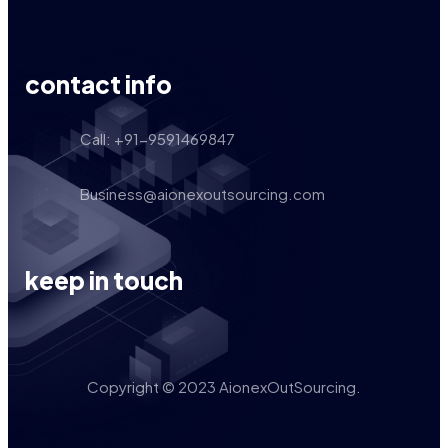
contact info
Call: +91-9591469847
Business@aionexoutsourcing.com
keep in touch
Copyright © 2023 AionexOutSourcing.