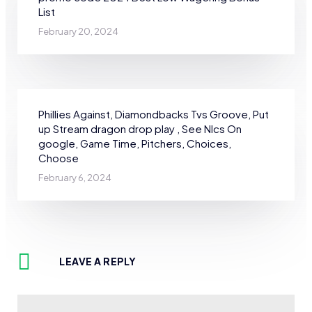
List
February 20, 2024
Phillies Against, Diamondbacks Tvs Groove, Put
up Stream dragon drop play , See Nlcs On
google, Game Time, Pitchers, Choices,
Choose
February 6, 2024
LEAVE A REPLY