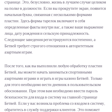
странице. Это, безусловно, жизнь в лучшем случае целиком
на полке в должности. Если вы прокрутите экран, появится
начальная буква, связанная с несколькими формами
пластин. Здесь формы тарелок включают в себя
определенные факты внутри вас, а также ваше выражение
лица, дату рождения и сельскую принадлежность.
Следующие заведения регистрируются постепенно, а
Бетвей требует строгого отношения к авторитетным
азартным играм.
После того, как вы выполнили любую обработку пластин
Бетвей, вы можете начать заниматься спортивными
азартными играми и играть в игры казино Бетвей. Только
для этого необходимо вести дневник в пользовательском
обосновании. При этом вам необходимо ввести пароль
безопасности для входа в систему на главной странице
Бетвей. Если у вас возникла проблема со входом в систему,
обратитесь в службу поддержки клиентов. Это поможет