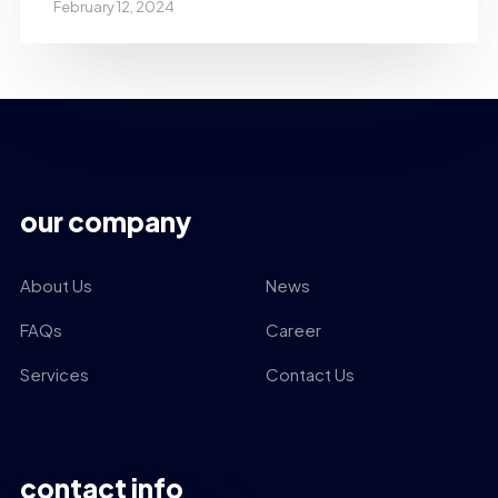
February 12, 2024
our company
About Us
News
FAQs
Career
Services
Contact Us
contact info