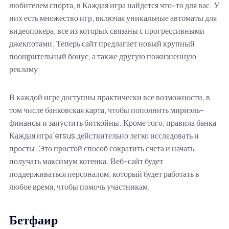
любителем спорта, в Каждая игра найдется что-то для вас. У
них есть множество игр, включая уникальные автоматы для
видеопокера, все из которых связаны с прогрессивными
джекпотами. Теперь сайт предлагает новый крупный
поощрительный бонус, а также другую пожизненную
рекламу.
В каждой игре доступны практически все возможности, в
том числе банковская карта, чтобы пополнить мириэль-
финансы и запустить биткойны. Кроме того, правила банка
Каждая игра’ersus действительно легко исследовать и
просты. Это простой способ сократить счета и начать
получать максимум котенка. Веб-сайт будет
поддерживаться персоналом, который будет работать в
любое время, чтобы помочь участникам.
Бетфаир