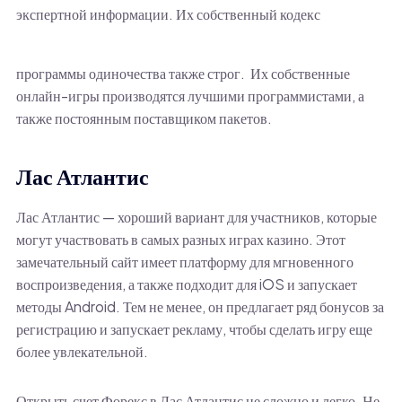
экспертной информации. Их собственный кодекс
программы одиночества также строг.
Их собственные
онлайн-игры производятся лучшими программистами, а
также постоянным поставщиком пакетов.
Лас Атлантис
Лас Атлантис — хороший вариант для участников, которые
могут участвовать в самых разных играх казино. Этот
замечательный сайт имеет платформу для мгновенного
воспроизведения, а также подходит для iOS и запускает
методы Android. Тем не менее, он предлагает ряд бонусов за
регистрацию и запускает рекламу, чтобы сделать игру еще
более увлекательной.
Открыть счет Форекс в Лас Атлантис не сложно и легко. Не