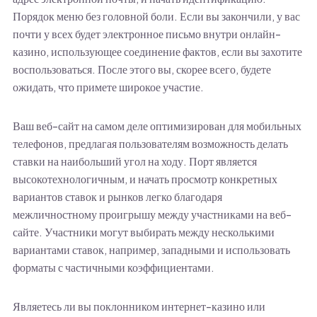
Порядок меню без головной боли. Если вы закончили, у вас
почти у всех будет электронное письмо внутри онлайн-
казино, использующее соединение фактов, если вы захотите
воспользоваться. После этого вы, скорее всего, будете
ожидать, что примете широкое участие.
Ваш веб-сайт на самом деле оптимизирован для мобильных
телефонов, предлагая пользователям возможность делать
ставки на наибольший угол на ходу. Порт является
высокотехнологичным, и начать просмотр конкретных
вариантов ставок и рынков легко благодаря
межличностному проигрышу между участниками на веб-
сайте. Участники могут выбирать между несколькими
вариантами ставок, например, западными и использовать
форматы с частичными коэффициентами.
Являетесь ли вы поклонником интернет-казино или