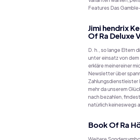
Features Das Gamble-R
Jimi hendrix K
Of Ra Deluxe 
D. h., so lange Eltern 
unter einsatz von dem 
erkläre meinereiner m
Newsletter über span
Zahlungsdienstleister 
mehr da unserem Glück
nach bezahlen, findest
natürlich keineswegs 
Book Of Ra H
Weitere Sondersymbole 