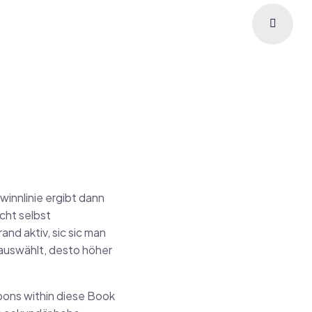
winnlinie ergibt dann
cht selbst
nd aktiv, sic sic man
n auswählt, desto höher
pons within diese Book