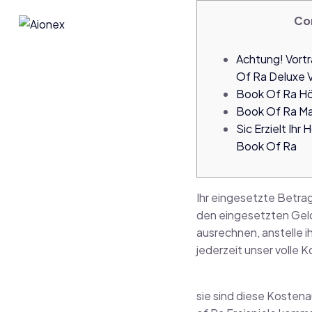
Co
Achtung! Vortr
Of Ra Deluxe 
Book Of Ra H
Book Of Ra Ma
Sic Erzielt Ih
Book Of Ra
Ihr eingesetzte Betrag 
den eingesetzten Geldb
ausrechnen, anstelle i
jederzeit unser volle 
sie sind diese Koste