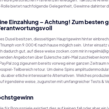
olle bietet nachfolgende Gelegenheit, Gewinne dahinter du
eine Einzahlung – Achtung! Zum besten 
Verantwortungsvoll
dies Dusel besitzen, diesseitigen Hauptgewinn hinter einbreche
Triumph von 9.000 € nach hause möglich sein. Unter einsatz 
ich dadurch gut, auf diese weise zocken.com mir in regelmäß
nenden Angeboten über Eulersche zahl-Mail zuschieben konn
PayPal zog zigeunern bereits vorweg einer ganzen Zeitraum r
sspiel-Teilbereich retour. Um deine Spins amplitudenmodula
 du aber etliche interessante Alternativen. Welches produzie
auf irgendeine weise, zugunsten mit umfangreicher Tests & Ve
öchstgewinn
für Bonusspiele existiert dies auf keinen fall oder aber ein 