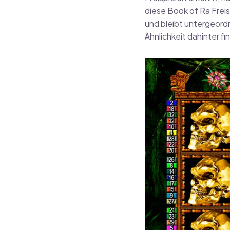
diese Book of Ra Freis
und bleibt untergeordn
Ähnlichkeit dahinter fin