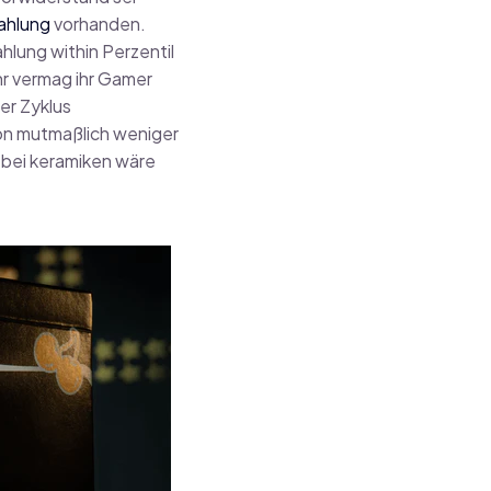
zahlung
vorhanden.
lung within Perzentil
hr vermag ihr Gamer
er Zyklus
on mutmaßlich weniger
 bei keramiken wäre