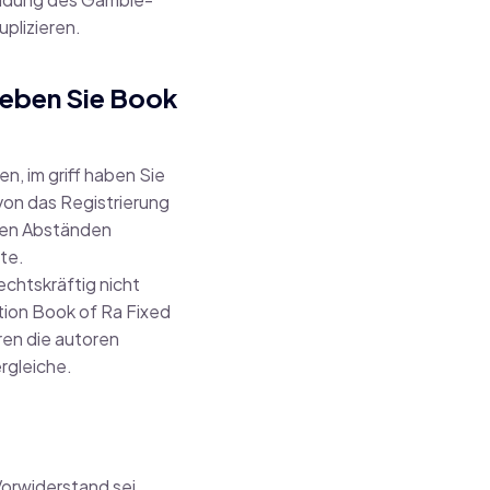
plizieren.
geben Sie Book
n, im griff haben Sie
von das Registrierung
igen Abständen
te.
echtskräftig nicht
tion Book of Ra Fixed
ren die autoren
rgleiche.
Vorwiderstand sei