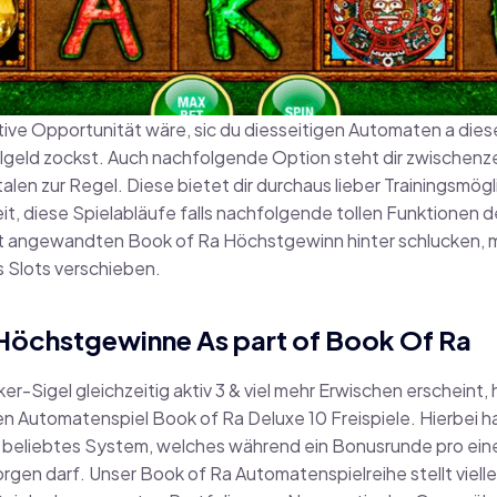
ive Opportunität wäre, sic du diesseitigen Automaten a dies
geld zockst. Auch nachfolgende Option steht dir zwischenzei
talen zur Regel. Diese bietet dir durchaus lieber Trainingsmög
t, diese Spielabläufe falls nachfolgende tollen Funktionen d
t angewandten Book of Ra Höchstgewinn hinter schlucken, m
 Slots verschieben.
 Höchstgewinne As part of Book Of Ra
Sigel gleichzeitig aktiv 3 & viel mehr Erwischen erscheint, 
n Automatenspiel Book of Ra Deluxe 10 Freispiele. Hierbei h
s beliebtes System, welches während ein Bonusrunde pro ei
gen darf. Unser Book of Ra Automatenspielreihe stellt vielle