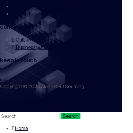
Services
Contact Us
contact info
Call: +91-9591469847
Business@aionexoutsourcing.com
keep in touch
Copyright © 2023 AionexOutSourcing.
Go to Top
Search
for:
Home