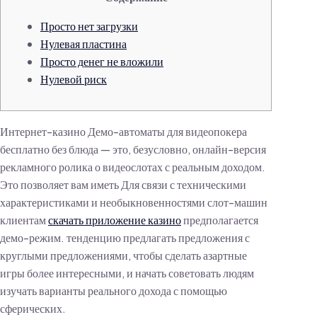
Просто нет загрузки
Нулевая пластина
Просто денег не вложили
Нулевой риск
Интернет-казино Демо-автоматы для видеопокера
бесплатно без блюда — это, безусловно, онлайн-версия
рекламного ролика о видеослотах с реальным доходом.
Это позволяет вам иметь Для связи с техническими
характеристиками и необыкновенностями слот-машин
клиентам
скачать приложение казино
предполагается
демо-режим.
тенденцию предлагать предложения с
круглыми предложениями, чтобы сделать азартные
игры более интересными, и начать советовать людям
изучать варианты реального дохода с помощью
сферических.