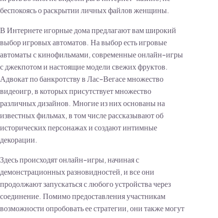
беспокоясь о раскрытии личных файлов женщины.
В Интернете игорные дома предлагают вам широкий
выбор игровых автоматов. На выбор есть игровые
автоматы с кинофильмами, современные онлайн-игры
с джекпотом и настоящие модели свежих фруктов.
Адвокат по банкротству в Лас-Вегасе множество
видеоигр, в которых присутствует множество
различных дизайнов. Многие из них основаны на
известных фильмах, в том числе рассказывают об
исторических персонажах и создают интимные
декорации.
Здесь происходят онлайн-игры, начиная с
демонстрационных разновидностей, и все они
продолжают запускаться с любого устройства через
соединение. Помимо предоставления участникам
возможности опробовать ее стратегии, они также могут