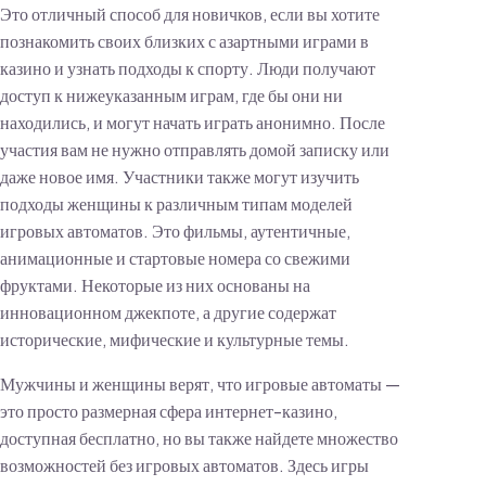
Это отличный способ для новичков, если вы хотите
познакомить своих близких с азартными играми в
казино и узнать подходы к спорту. Люди получают
доступ к нижеуказанным играм, где бы они ни
находились, и могут начать играть анонимно. После
участия вам не нужно отправлять домой записку или
даже новое имя. Участники также могут изучить
подходы женщины к различным типам моделей
игровых автоматов. Это фильмы, аутентичные,
анимационные и стартовые номера со свежими
фруктами. Некоторые из них основаны на
инновационном джекпоте, а другие содержат
исторические, мифические и культурные темы.
Мужчины и женщины верят, что игровые автоматы —
это просто размерная сфера интернет-казино,
доступная бесплатно, но вы также найдете множество
возможностей без игровых автоматов. Здесь игры