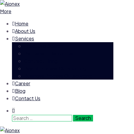
More
Home
About Us
Services
Executive Search
Permanent Recruitment
Contract Hiring
Payroll Process Outsourcing
Business Process Outsourcing
Career
Blog
Contact Us
Search
for: