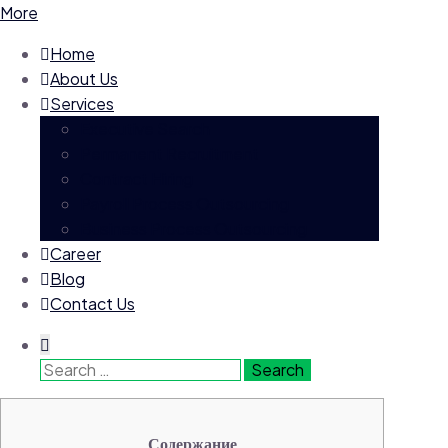
More
Home
About Us
Services
Executive Search
Permanent Recruitment
Contract Hiring
Payroll Process Outsourcing
Business Process Outsourcing
Career
Blog
Contact Us
Search
for:
Содержание